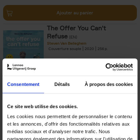
Ajouter au panier
The Offer You Can't
Refuse
(EN)
Steven Van Belleghem
Couverture souple
2020
256
€
37,
50
Consentement
Détails
À propos des cookies
Ajouter au panier
Ce site web utilise des cookies.
Les cookies nous permettent de personnaliser le contenu
Building Bonds = Building
et les annonces, d'offrir des fonctionnalités relatives aux
Business
(EN)
médias sociaux et d'analyser notre trafic. Nous
Jochen Roef
Jozefien De Feyter
Carolien Boom
partageons également des informations sur l'utilisation de
Couverture souple
2025
200