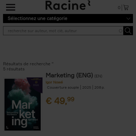
Aller au contenu principal
0
Sélectionnez une catégorie
Résultats de recherche ''
5 résultats
Marketing (ENG)
(EN)
Igor Nowé
Couverture souple
2025
208
€
49,
99