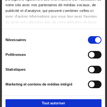
notre site avec nos partenaires de médias sociaux, de
€
29,
99
publicité et d'analyse, qui peuvent combiner celles-ci
avec d'autres informations que vous leur avez fournies
ou qu'ils ont collectées lors de votre utilisation de leurs
services.
Sélection
Nécessaires
du
Ajouter au panier
consentement
Digital marketing like a PRO -
Préférences
completely revised edition
(EN)
Clo Willaerts
Couverture souple
2022
226
Statistiques
€
35,
50
Marketing et contenu de médias intégré
Tout autoriser