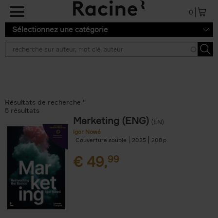
Aller au contenu principal
0
Sélectionnez une catégorie
Résultats de recherche ''
5 résultats
Marketing (ENG)
(EN)
Igor Nowé
Couverture souple
2025
208
€
49,
99