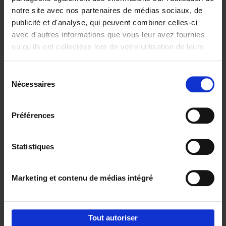
notre site avec nos partenaires de médias sociaux, de
€
29,
99
publicité et d'analyse, qui peuvent combiner celles-ci
avec d'autres informations que vous leur avez fournies
ou qu'ils ont collectées lors de votre utilisation de leurs
services.
Sélection
Nécessaires
du
Ajouter au panier
consentement
Digital marketing like a PRO -
Préférences
completely revised edition
(EN)
Clo Willaerts
Couverture souple
2022
226
Statistiques
€
35,
50
Marketing et contenu de médias intégré
Tout autoriser