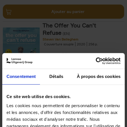
Ajouter au panier
The Offer You Can't
Refuse
(EN)
Steven Van Belleghem
Couverture souple
2020
256
€
37,
50
Consentement
Détails
À propos des cookies
Ajouter au panier
Ce site web utilise des cookies.
Les cookies nous permettent de personnaliser le contenu
Building Bonds = Building
et les annonces, d'offrir des fonctionnalités relatives aux
Business
(EN)
médias sociaux et d'analyser notre trafic. Nous
Jochen Roef
Jozefien De Feyter
Carolien Boom
partageons également des informations sur l'utilisation de
Couverture souple
2025
200