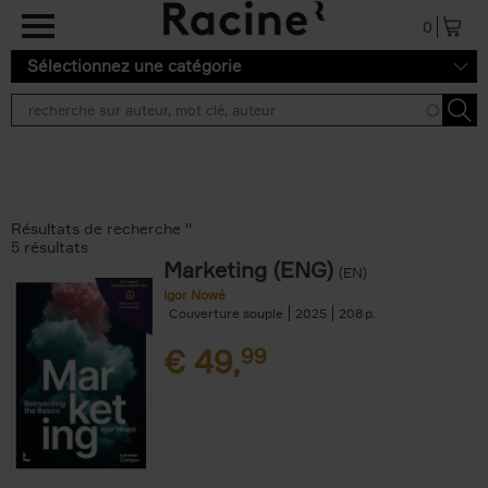
Aller au contenu principal
0
Sélectionnez une catégorie
Résultats de recherche ''
5 résultats
Marketing (ENG)
(EN)
Igor Nowé
Couverture souple
2025
208
€
49,
99