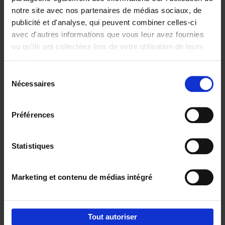
notre site avec nos partenaires de médias sociaux, de
€
29,
99
publicité et d'analyse, qui peuvent combiner celles-ci
avec d'autres informations que vous leur avez fournies
ou qu'ils ont collectées lors de votre utilisation de leurs
services.
Sélection
Nécessaires
du
Ajouter au panier
consentement
Digital marketing like a PRO -
Préférences
completely revised edition
(EN)
Clo Willaerts
Couverture souple
2022
226
Statistiques
€
35,
50
Marketing et contenu de médias intégré
Tout autoriser