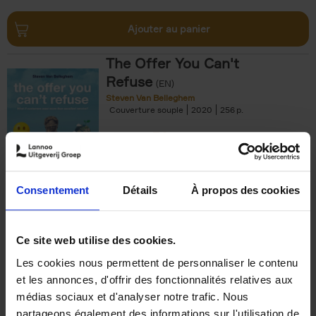
Ajouter au panier
The Offer You Can't
Refuse
(EN)
Steven Van Belleghem
Couverture souple
2020
256
€
37,
50
Consentement
Détails
À propos des cookies
Ajouter au panier
Ce site web utilise des cookies.
Les cookies nous permettent de personnaliser le contenu
Building Bonds = Building
et les annonces, d'offrir des fonctionnalités relatives aux
Business
(EN)
médias sociaux et d'analyser notre trafic. Nous
Jochen Roef
Jozefien De Feyter
Carolien Boom
partageons également des informations sur l'utilisation de
Couverture souple
2025
200