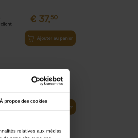
€
37,
50
)
ellent
Ajouter au panier
iness
€
29,
99
(EN)
tal world
À propos des cookies
Ajouter au panier
nnalités relatives aux médias