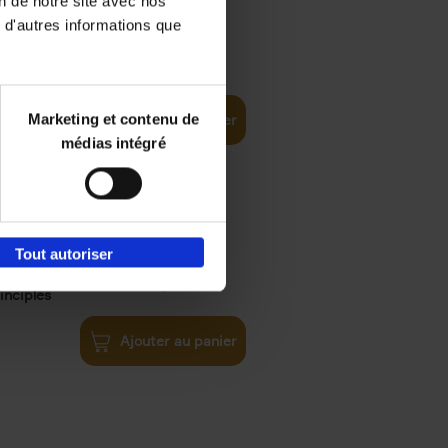
on de notre site avec nos
 d'autres informations que
€
35,
50
Marketing et contenu de
Ajouter au panier
médias intégré
Tout autoriser
€
34,
99
inciples
Ajouter au panier