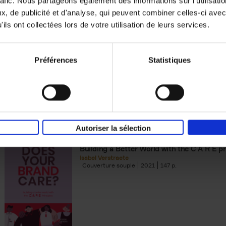
rafic. Nous partageons également des informations sur l'utilisati
, de publicité et d'analyse, qui peuvent combiner celles-ci avec
Digital marketing like a PRO -
ils ont collectées lors de votre utilisation de leurs services.
completely revised edition
(EN)
Prepare. Run. Optimize.
Clo Willaerts
Préférences
Statistiques
Couverture souple
2022
226
Autoriser la sélection
Does Your Brand Care?
(EN)
Building a Better World with the C A R E pr
Isabel Verstraete
Couverture souple
2021
147