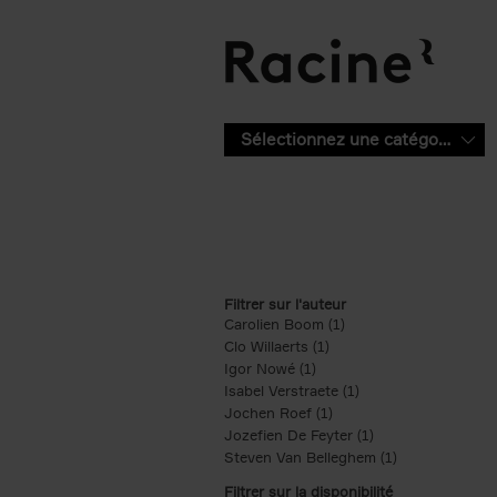
Aller au contenu principal
Sélectionnez une catégorie
Filtrer sur l'auteur
Carolien Boom (1)
Apply Carolien Boom fi
Clo Willaerts (1)
Apply Clo Willaerts filter
Igor Nowé (1)
Apply Igor Nowé filter
Isabel Verstraete (1)
Apply Isabel Verstrae
Jochen Roef (1)
Apply Jochen Roef filte
Jozefien De Feyter (1)
Apply Jozefien De 
Steven Van Belleghem (1)
Apply Steven V
Filtrer sur la disponibilité