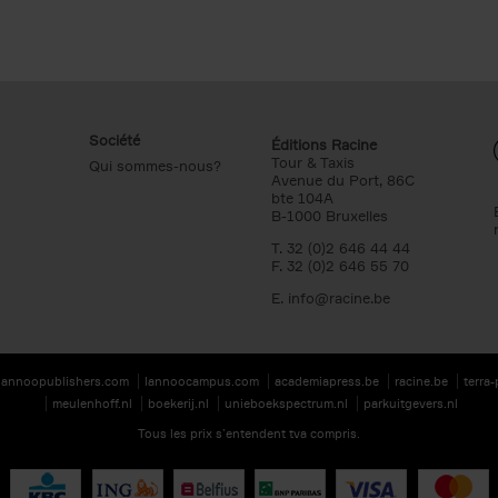
Société
Éditions Racine
Tour & Taxis
Qui sommes-nous?
Avenue du Port, 86C
bte 104A
B-1000 Bruxelles
T. 32 (0)2 646 44 44
F. 32 (0)2 646 55 70
E.
info@racine.be
lannoopublishers.com
lannoocampus.com
academiapress.be
racine.be
terra
meulenhoff.nl
boekerij.nl
unieboekspectrum.nl
parkuitgevers.nl
Tous les prix s’entendent tva compris.