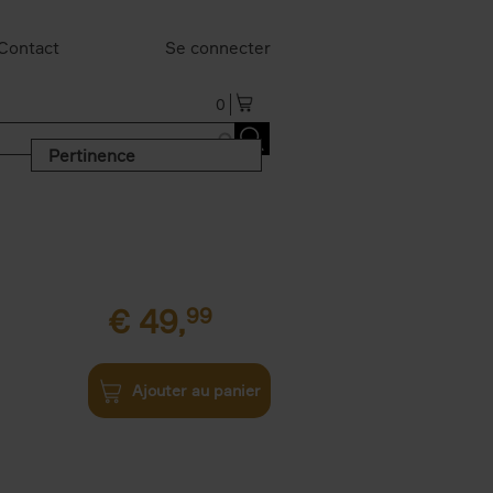
Contact
Se connecter
0
Pertinence
€
49,
99
Ajouter au panier