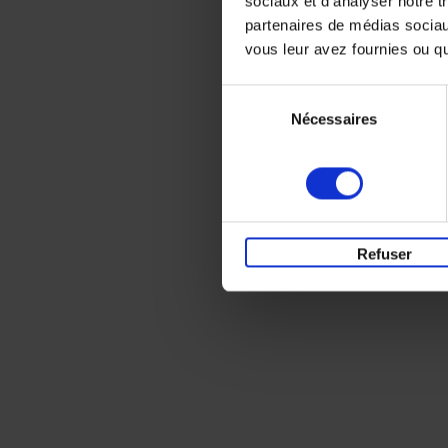
sociaux et d'analyser notre t
partenaires de médias sociaux
vous leur avez fournies ou qu'
Sélection
Nécessaires
du
consentement
Refuser