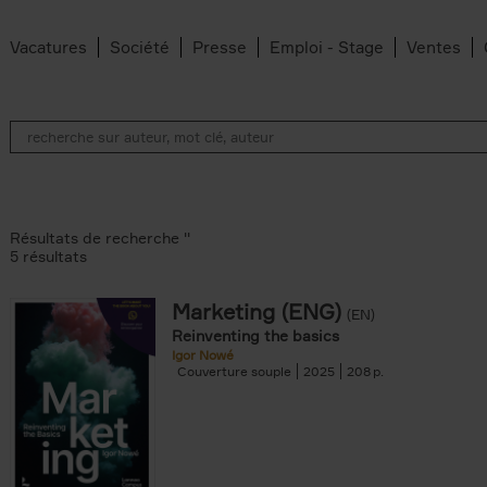
Vacatures
Société
Presse
Emploi - Stage
Ventes
Résultats de recherche ''
5 résultats
Marketing (ENG)
(EN)
lter
Reinventing the basics
Igor Nowé
Couverture souple
2025
208
te filter
r
Feyter filter
an Belleghem filter