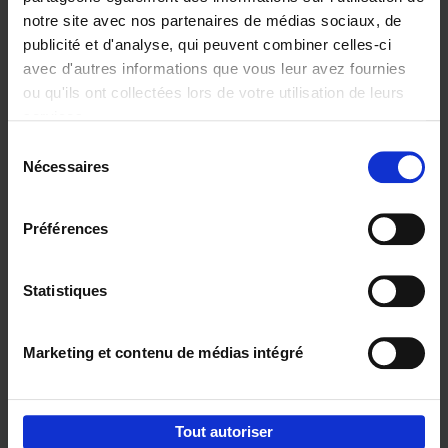
notre site avec nos partenaires de médias sociaux, de
€
29,
99
publicité et d'analyse, qui peuvent combiner celles-ci
avec d'autres informations que vous leur avez fournies
ou qu'ils ont collectées lors de votre utilisation de leurs
services.
Sélection
Nécessaires
du
Ajouter au panier
consentement
Digital marketing like a PRO -
Préférences
completely revised edition
(EN)
Clo Willaerts
Couverture souple
2022
226
Statistiques
€
35,
50
Marketing et contenu de médias intégré
Tout autoriser