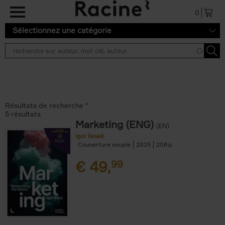
Aller au contenu principal
0
Sélectionnez une catégorie
Résultats de recherche ''
5 résultats
Marketing (ENG)
(EN)
Igor Nowé
Couverture souple
2025
208
€
49,
99