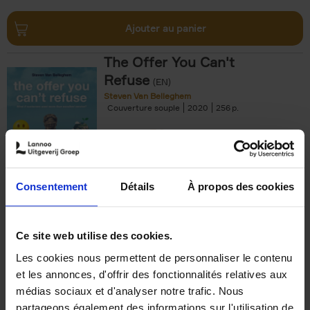
Ajouter au panier
The Offer You Can't
Refuse
(EN)
Steven Van Belleghem
Couverture souple
2020
256
€
37,
50
Consentement
Détails
À propos des cookies
Ajouter au panier
Ce site web utilise des cookies.
Les cookies nous permettent de personnaliser le contenu
Building Bonds = Building
et les annonces, d'offrir des fonctionnalités relatives aux
Business
(EN)
médias sociaux et d'analyser notre trafic. Nous
Jochen Roef
Jozefien De Feyter
Carolien Boom
partageons également des informations sur l'utilisation de
Couverture souple
2025
200