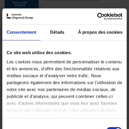
€
29,
99
Consentement
Détails
À propos des cookies
Ajouter au panier
Ce site web utilise des cookies.
Les cookies nous permettent de personnaliser le contenu
Optichannel Retail. Beyond
et les annonces, d'offrir des fonctionnalités relatives aux
the Digital Hysteria
(EN)
médias sociaux et d'analyser notre trafic. Nous
Gino Van Ossel
partageons également des informations sur l'utilisation de
Autre finition
2019
350
notre site avec nos partenaires de médias sociaux, de
€
29,
99
publicité et d'analyse, qui peuvent combiner celles-ci
avec d'autres informations que vous leur avez fournies
ou qu'ils ont collectées lors de votre utilisation de leurs
services.
Sélection