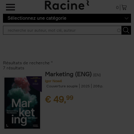
Aller au contenu principal
0
Sélectionnez une catégorie
Résultats de recherche ''
7 résultats
Marketing (ENG)
(EN)
Igor Nowé
Couverture souple
2025
208
€
49,
99