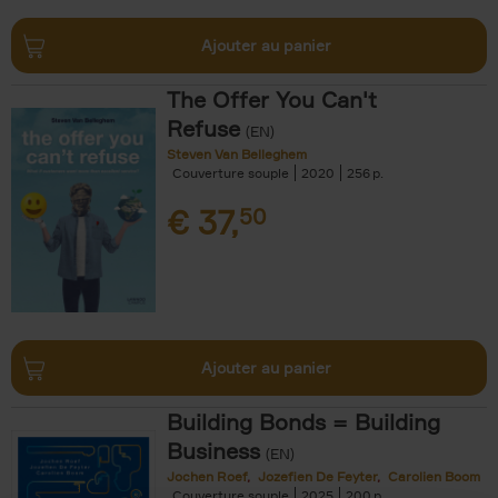
Ajouter au panier
The Offer You Can't
Refuse
(EN)
Steven Van Belleghem
Couverture souple
2020
256
€
37,
50
Ajouter au panier
Building Bonds = Building
Business
(EN)
Jochen Roef
Jozefien De Feyter
Carolien Boom
Couverture souple
2025
200