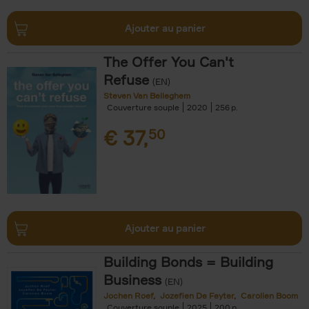
Ajouter au panier
The Offer You Can't
Refuse
(EN)
Steven Van Belleghem
Couverture souple
2020
256
€
37,
50
Ajouter au panier
Building Bonds = Building
Business
(EN)
Jochen Roef
Jozefien De Feyter
Carolien Boom
Couverture souple
2025
200