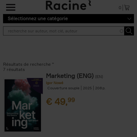
Aller au contenu principal
0
Sélectionnez une catégorie
Résultats de recherche ''
7 résultats
Marketing (ENG)
(EN)
Igor Nowé
Couverture souple
2025
208
€
49,
99