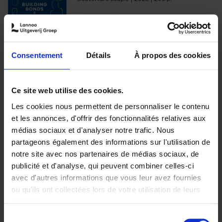
€
29,
99
Consentement
Détails
À propos des cookies
Ajouter au panier
Ce site web utilise des cookies.
Les cookies nous permettent de personnaliser le contenu
Optichannel Retail. Beyond
et les annonces, d'offrir des fonctionnalités relatives aux
the Digital Hysteria
(EN)
médias sociaux et d'analyser notre trafic. Nous
Gino Van Ossel
partageons également des informations sur l'utilisation de
Autre finition
2019
350
notre site avec nos partenaires de médias sociaux, de
€
29,
99
publicité et d'analyse, qui peuvent combiner celles-ci
avec d'autres informations que vous leur avez fournies
ou qu'ils ont collectées lors de votre utilisation de leurs
services.
Sélection