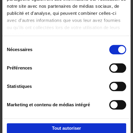
notre site avec nos partenaires de médias sociaux, de
€
29,
99
publicité et d'analyse, qui peuvent combiner celles-ci
avec d'autres informations que vous leur avez fournies
ou qu'ils ont collectées lors de votre utilisation de leurs
services.
Sélection
Nécessaires
du
Ajouter au panier
consentement
Digital marketing like a PRO -
Préférences
completely revised edition
(EN)
Clo Willaerts
Couverture souple
2022
226
Statistiques
€
35,
50
Marketing et contenu de médias intégré
Tout autoriser