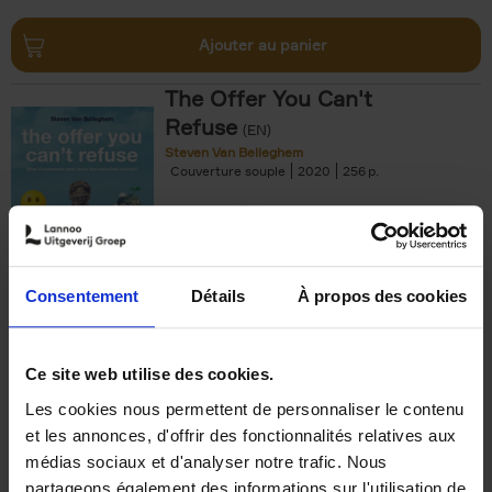
Ajouter au panier
The Offer You Can't
Refuse
(EN)
Steven Van Belleghem
Couverture souple
2020
256
€
37,
50
Consentement
Détails
À propos des cookies
Ajouter au panier
Ce site web utilise des cookies.
Les cookies nous permettent de personnaliser le contenu
Building Bonds = Building
et les annonces, d'offrir des fonctionnalités relatives aux
Business
(EN)
médias sociaux et d'analyser notre trafic. Nous
Jochen Roef
Jozefien De Feyter
Carolien Boom
partageons également des informations sur l'utilisation de
Couverture souple
2025
200