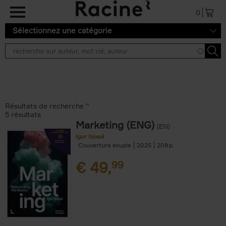
Aller au contenu principal
0
Sélectionnez une catégorie
Résultats de recherche ''
5 résultats
Marketing (ENG)
(EN)
Igor Nowé
Couverture souple
2025
208
€
49,
99