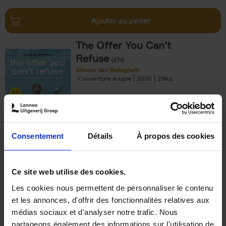
Ajouter au panier
The Offer You Can't
Refuse
(EN)
Steven Van Belleghem
Couverture souple
2020
256
€
37,
50
Consentement
Détails
À propos des cookies
Ajouter au panier
Ce site web utilise des cookies.
Les cookies nous permettent de personnaliser le contenu
Building Bonds = Building
et les annonces, d'offrir des fonctionnalités relatives aux
Business
(EN)
médias sociaux et d'analyser notre trafic. Nous
Jochen Roef
Jozefien De Feyter
Carolien Boom
partageons également des informations sur l'utilisation de
Couverture souple
2025
200