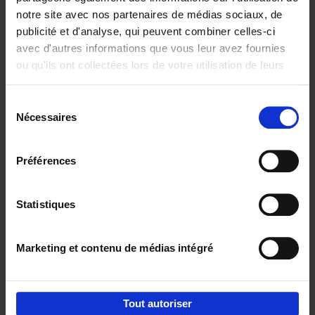
notre site avec nos partenaires de médias sociaux, de
€
29,
99
publicité et d'analyse, qui peuvent combiner celles-ci
avec d'autres informations que vous leur avez fournies
ou qu'ils ont collectées lors de votre utilisation de leurs
services.
Sélection
Nécessaires
du
Ajouter au panier
consentement
Digital marketing like a PRO -
Préférences
completely revised edition
(EN)
Clo Willaerts
Couverture souple
2022
226
Statistiques
€
35,
50
Marketing et contenu de médias intégré
Tout autoriser