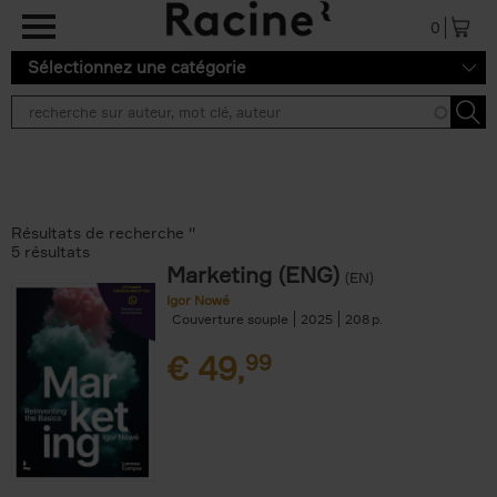
Aller au contenu principal
0
Sélectionnez une catégorie
Résultats de recherche ''
5 résultats
Marketing (ENG)
(EN)
Igor Nowé
Couverture souple
2025
208
€
49,
99