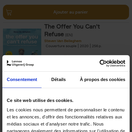
Ajouter au panier
The Offer You Can't
Refuse
(EN)
Steven Van Belleghem
Couverture souple
2020
256
€
37,
50
Consentement
Détails
À propos des cookies
Ajouter au panier
Ce site web utilise des cookies.
Les cookies nous permettent de personnaliser le contenu
Building Bonds = Building
et les annonces, d'offrir des fonctionnalités relatives aux
Business
(EN)
médias sociaux et d'analyser notre trafic. Nous
Jochen Roef
Jozefien De Feyter
Carolien Boom
partageons également des informations sur l'utilisation de
Couverture souple
2025
200