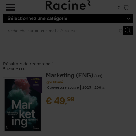
Aller au contenu principal
0
Sélectionnez une catégorie
Résultats de recherche ''
5 résultats
Marketing (ENG)
(EN)
Igor Nowé
Couverture souple
2025
208
€
49,
99