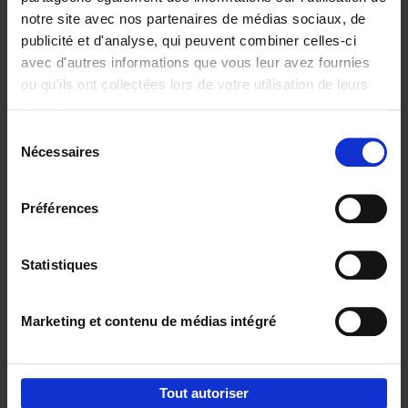
notre site avec nos partenaires de médias sociaux, de
€
29,
99
publicité et d'analyse, qui peuvent combiner celles-ci
avec d'autres informations que vous leur avez fournies
ou qu'ils ont collectées lors de votre utilisation de leurs
services.
Sélection
Nécessaires
du
Ajouter au panier
consentement
Digital marketing like a PRO -
Préférences
completely revised edition
(EN)
Clo Willaerts
Couverture souple
2022
226
Statistiques
€
35,
50
Marketing et contenu de médias intégré
Tout autoriser