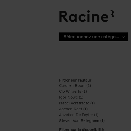
Aller au contenu principal
Sélectionnez une catégorie
Filtrer sur l'auteur
Carolien Boom (1)
Apply Carolien Boom fi
Clo Willaerts (1)
Apply Clo Willaerts filter
Igor Nowé (1)
Apply Igor Nowé filter
Isabel Verstraete (1)
Apply Isabel Verstrae
Jochen Roef (1)
Apply Jochen Roef filte
Jozefien De Feyter (1)
Apply Jozefien De 
Steven Van Belleghem (1)
Apply Steven V
Filtrer sur la disponibilité