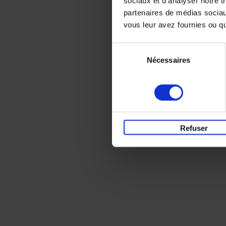
sociaux et d'analyser notre t
partenaires de médias sociaux
vous leur avez fournies ou qu'
Sélection
Nécessaires
du
consentement
Refuser