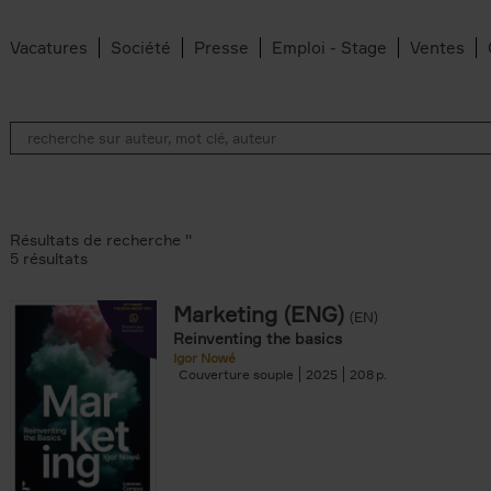
Vacatures
Société
Presse
Emploi - Stage
Ventes
Résultats de recherche ''
5 résultats
Marketing (ENG)
(EN)
lter
Reinventing the basics
Igor Nowé
Couverture souple
2025
208
te filter
r
Feyter filter
an Belleghem filter