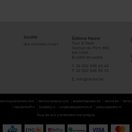
Société
Éditions Racine
Tour & Taxis
Qui sommes-nous?
Avenue du Port, 86C
bte 104A
B-1000 Bruxelles
T. 32 (0)2 646 44 44
F. 32 (0)2 646 55 70
E.
info@racine.be
lannoopublishers.com
lannoocampus.com
academiapress.be
racine.be
terra
meulenhoff.nl
boekerij.nl
unieboekspectrum.nl
parkuitgevers.nl
Tous les prix s’entendent tva compris.