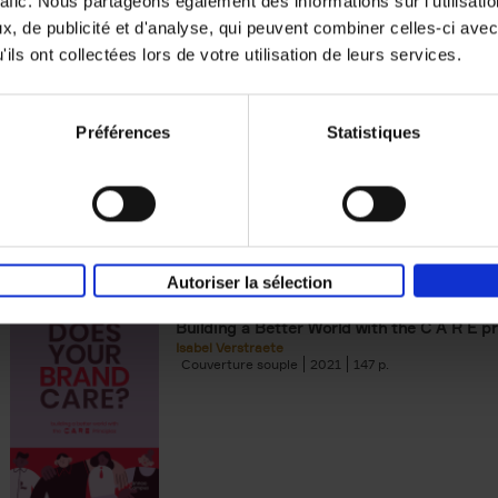
rafic. Nous partageons également des informations sur l'utilisati
, de publicité et d'analyse, qui peuvent combiner celles-ci avec
Digital marketing like a PRO -
ils ont collectées lors de votre utilisation de leurs services.
completely revised edition
(EN)
Prepare. Run. Optimize.
Clo Willaerts
Préférences
Statistiques
Couverture souple
2022
226
Autoriser la sélection
Does Your Brand Care?
(EN)
Building a Better World with the C A R E pr
Isabel Verstraete
Couverture souple
2021
147