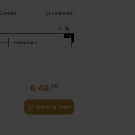
Contact
Se connecter
0
Pertinence
€
49,
99
Ajouter au panier