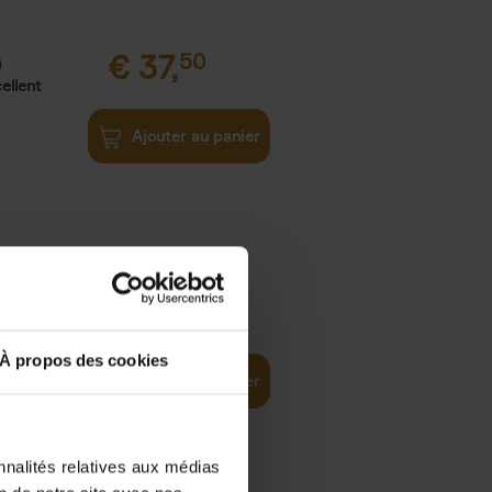
€
37,
50
)
ellent
Ajouter au panier
iness
€
29,
99
(EN)
tal world
À propos des cookies
Ajouter au panier
nnalités relatives aux médias