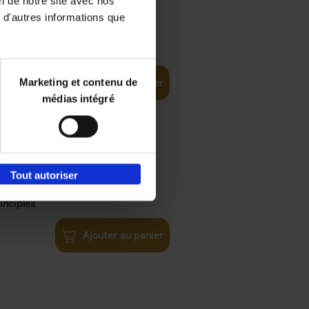
on de notre site avec nos
 d'autres informations que
€
35,
50
Marketing et contenu de
Ajouter au panier
médias intégré
Tout autoriser
€
34,
99
inciples
Ajouter au panier