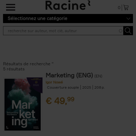
Aller au contenu principal
0
Sélectionnez une catégorie
Résultats de recherche ''
5 résultats
Marketing (ENG)
(EN)
Igor Nowé
Couverture souple
2025
208
€
49,
99