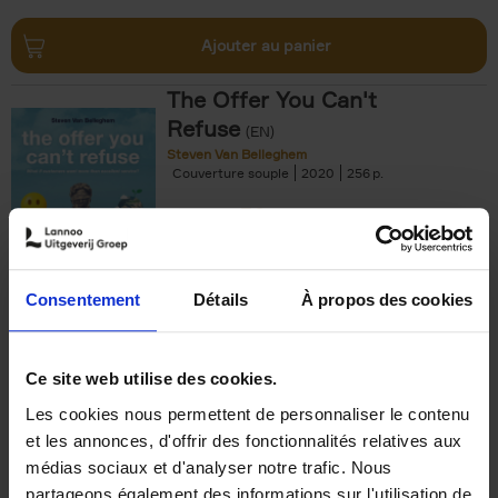
Ajouter au panier
The Offer You Can't
Refuse
(EN)
Steven Van Belleghem
Couverture souple
2020
256
€
37,
50
Consentement
Détails
À propos des cookies
Ajouter au panier
Ce site web utilise des cookies.
Les cookies nous permettent de personnaliser le contenu
Building Bonds = Building
et les annonces, d'offrir des fonctionnalités relatives aux
Business
(EN)
médias sociaux et d'analyser notre trafic. Nous
Jochen Roef
Jozefien De Feyter
Carolien Boom
partageons également des informations sur l'utilisation de
Couverture souple
2025
200