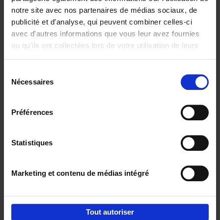
notre site avec nos partenaires de médias sociaux, de
€
29,
99
publicité et d'analyse, qui peuvent combiner celles-ci
avec d'autres informations que vous leur avez fournies
ou qu'ils ont collectées lors de votre utilisation de leurs
services.
Sélection
Nécessaires
du
Ajouter au panier
consentement
Digital marketing like a PRO -
Préférences
completely revised edition
(EN)
Clo Willaerts
Couverture souple
2022
226
Statistiques
€
35,
50
Marketing et contenu de médias intégré
Tout autoriser