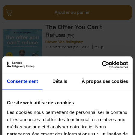
Ajouter au panier
The Offer You Can't
Refuse
(EN)
Steven Van Belleghem
Couverture souple
2020
256
€
37,
50
Consentement
Détails
À propos des cookies
Ajouter au panier
Ce site web utilise des cookies.
Les cookies nous permettent de personnaliser le contenu
Building Bonds = Building
et les annonces, d'offrir des fonctionnalités relatives aux
Business
(EN)
médias sociaux et d'analyser notre trafic. Nous
Jochen Roef
Jozefien De Feyter
Carolien Boom
partageons également des informations sur l'utilisation de
Couverture souple
2025
200