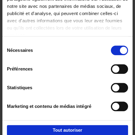
notre site avec nos partenaires de médias sociaux, de
€
29,
99
publicité et d'analyse, qui peuvent combiner celles-ci
avec d'autres informations que vous leur avez fournies
ou qu'ils ont collectées lors de votre utilisation de leurs
services.
Sélection
Nécessaires
du
Ajouter au panier
consentement
Digital marketing like a PRO -
Préférences
completely revised edition
(EN)
Clo Willaerts
Couverture souple
2022
226
Statistiques
€
35,
50
Marketing et contenu de médias intégré
Tout autoriser