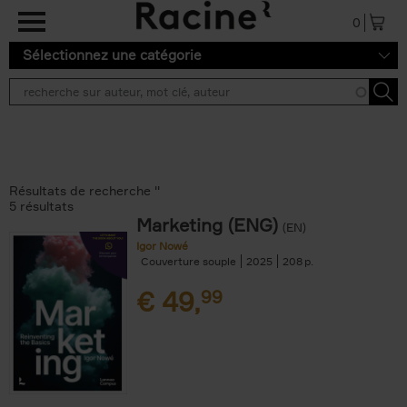
Aller au contenu principal
0
Sélectionnez une catégorie
Résultats de recherche ''
5 résultats
Marketing (ENG)
(EN)
Igor Nowé
Couverture souple
2025
208
€
49,
99