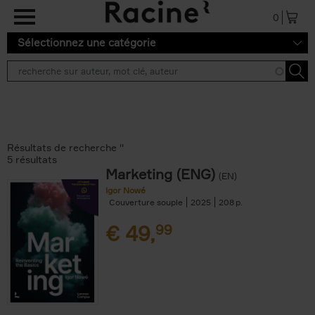
Aller au contenu principal
0
Sélectionnez une catégorie
Résultats de recherche ''
5 résultats
Marketing (ENG)
(EN)
Igor Nowé
Couverture souple
2025
208
€
49,
99