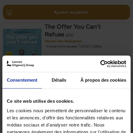
Ajouter au panier
The Offer You Can't
Refuse
(EN)
Steven Van Belleghem
Couverture souple
2020
256
€
37,
50
Consentement
Détails
À propos des cookies
Ajouter au panier
Ce site web utilise des cookies.
Les cookies nous permettent de personnaliser le contenu
Building Bonds = Building
et les annonces, d'offrir des fonctionnalités relatives aux
Business
(EN)
médias sociaux et d'analyser notre trafic. Nous
Jochen Roef
Jozefien De Feyter
Carolien Boom
partageons également des informations sur l'utilisation de
Couverture souple
2025
200