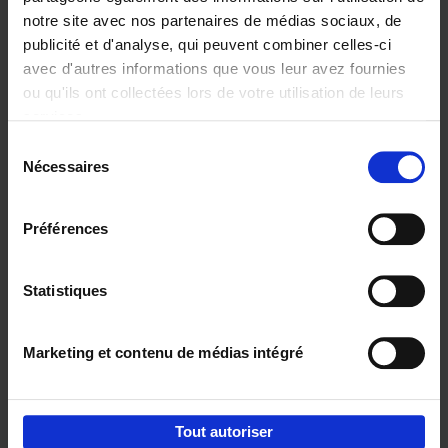
notre site avec nos partenaires de médias sociaux, de
€
29,
99
publicité et d'analyse, qui peuvent combiner celles-ci
avec d'autres informations que vous leur avez fournies
ou qu'ils ont collectées lors de votre utilisation de leurs
services.
Sélection
Nécessaires
du
Ajouter au panier
consentement
Digital marketing like a PRO -
Préférences
completely revised edition
(EN)
Clo Willaerts
Couverture souple
2022
226
Statistiques
€
35,
50
Marketing et contenu de médias intégré
Tout autoriser