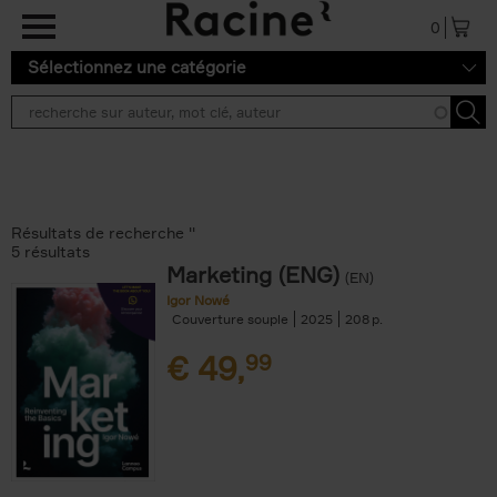
Aller au contenu principal
0
Sélectionnez une catégorie
Résultats de recherche ''
5 résultats
Marketing (ENG)
(EN)
Igor Nowé
Couverture souple
2025
208
€
49,
99