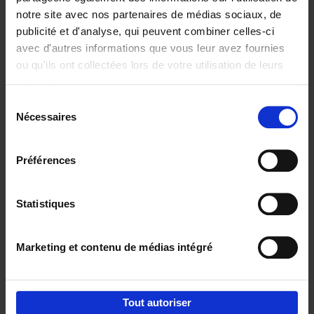
notre site avec nos partenaires de médias sociaux, de
€
29,
99
publicité et d'analyse, qui peuvent combiner celles-ci
avec d'autres informations que vous leur avez fournies
ou qu'ils ont collectées lors de votre utilisation de leurs
services.
Sélection
Nécessaires
du
Ajouter au panier
consentement
Digital marketing like a PRO -
Préférences
completely revised edition
(EN)
Clo Willaerts
Couverture souple
2022
226
Statistiques
€
35,
50
Marketing et contenu de médias intégré
Tout autoriser