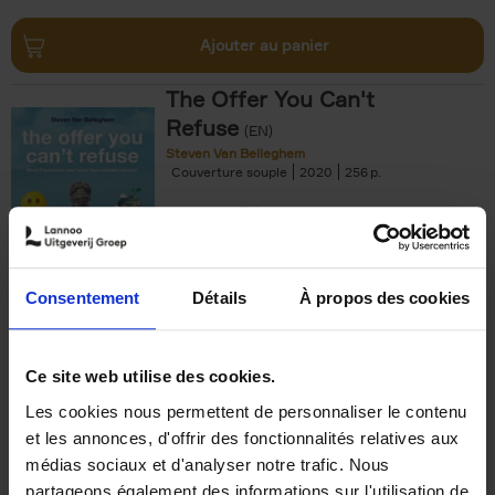
Ajouter au panier
The Offer You Can't
Refuse
(EN)
Steven Van Belleghem
Couverture souple
2020
256
€
37,
50
Consentement
Détails
À propos des cookies
Ajouter au panier
Ce site web utilise des cookies.
Les cookies nous permettent de personnaliser le contenu
Building Bonds = Building
et les annonces, d'offrir des fonctionnalités relatives aux
Business
(EN)
médias sociaux et d'analyser notre trafic. Nous
Jochen Roef
Jozefien De Feyter
Carolien Boom
partageons également des informations sur l'utilisation de
Couverture souple
2025
200