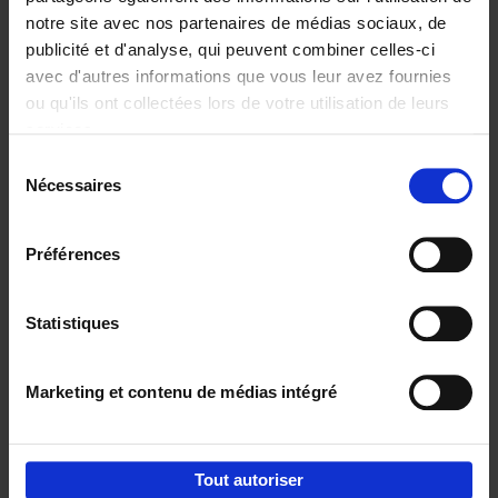
notre site avec nos partenaires de médias sociaux, de
€
29,
99
publicité et d'analyse, qui peuvent combiner celles-ci
avec d'autres informations que vous leur avez fournies
ou qu'ils ont collectées lors de votre utilisation de leurs
services.
Sélection
Nécessaires
du
Ajouter au panier
consentement
Digital marketing like a PRO -
Préférences
completely revised edition
(EN)
Clo Willaerts
Couverture souple
2022
226
Statistiques
€
35,
50
Marketing et contenu de médias intégré
Tout autoriser