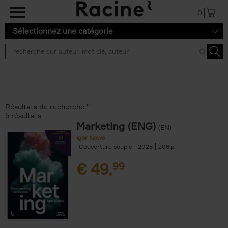
Aller au contenu principal
0
Sélectionnez une catégorie
Résultats de recherche ''
5 résultats
Marketing (ENG)
(EN)
Igor Nowé
Couverture souple
2025
208
€
49,
99