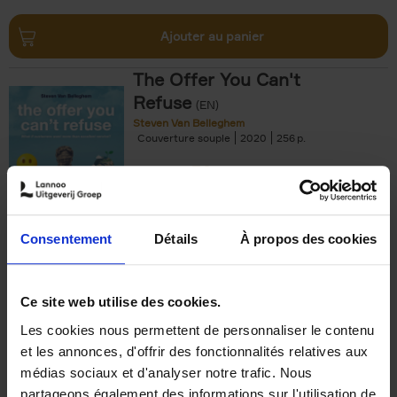
Ajouter au panier
The Offer You Can't
Refuse
(EN)
Steven Van Belleghem
Couverture souple
2020
256
€
37,
50
Consentement
Détails
À propos des cookies
Ajouter au panier
Ce site web utilise des cookies.
Les cookies nous permettent de personnaliser le contenu
Building Bonds = Building
et les annonces, d'offrir des fonctionnalités relatives aux
Business
(EN)
médias sociaux et d'analyser notre trafic. Nous
Jochen Roef
Jozefien De Feyter
Carolien Boom
partageons également des informations sur l'utilisation de
Couverture souple
2025
200