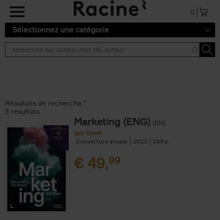
Aller au contenu principal
0
Sélectionnez une catégorie
Résultats de recherche ''
5 résultats
Marketing (ENG)
(EN)
Igor Nowé
Couverture souple
2025
208
€
49,
99