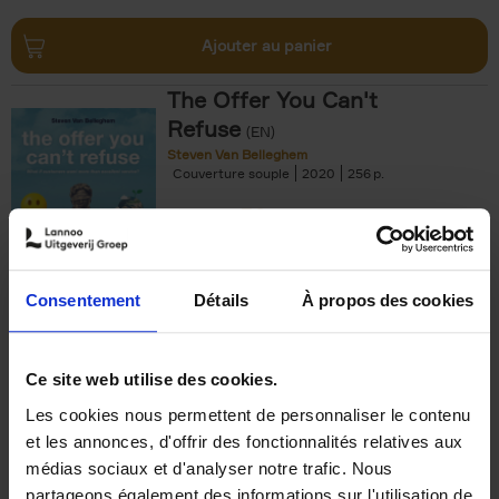
Ajouter au panier
The Offer You Can't
Refuse
(EN)
Steven Van Belleghem
Couverture souple
2020
256
€
37,
50
Consentement
Détails
À propos des cookies
Ajouter au panier
Ce site web utilise des cookies.
Les cookies nous permettent de personnaliser le contenu
Building Bonds = Building
et les annonces, d'offrir des fonctionnalités relatives aux
Business
(EN)
médias sociaux et d'analyser notre trafic. Nous
Jochen Roef
Jozefien De Feyter
Carolien Boom
partageons également des informations sur l'utilisation de
Couverture souple
2025
200