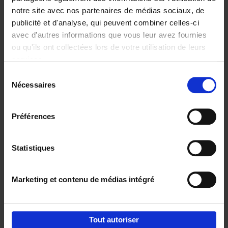
notre site avec nos partenaires de médias sociaux, de
€
29,
99
publicité et d'analyse, qui peuvent combiner celles-ci
avec d'autres informations que vous leur avez fournies
ou qu'ils ont collectées lors de votre utilisation de leurs
services.
Sélection
Nécessaires
du
Ajouter au panier
consentement
Digital marketing like a PRO -
Préférences
completely revised edition
(EN)
Clo Willaerts
Couverture souple
2022
226
Statistiques
€
35,
50
Marketing et contenu de médias intégré
Tout autoriser