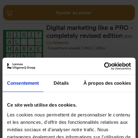
Ajouter au panier
Digital marketing like a PRO -
completely revised edition
(EN)
Clo Willaerts
Couverture souple
2022
226
€
35,
50
Consentement
Détails
À propos des cookies
Ajouter au panier
Ce site web utilise des cookies.
Les cookies nous permettent de personnaliser le contenu
The Offer You Can't
et les annonces, d'offrir des fonctionnalités relatives aux
Refuse
(EN)
médias sociaux et d'analyser notre trafic. Nous
Steven Van Belleghem
partageons également des informations sur l'utilisation de
Couverture souple
2020
256