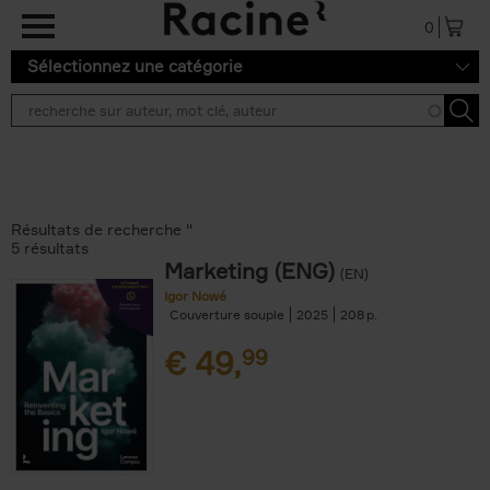
Aller au contenu principal
0
Sélectionnez une catégorie
Résultats de recherche ''
5 résultats
Marketing (ENG)
(EN)
Igor Nowé
Couverture souple
2025
208
€
49,
99