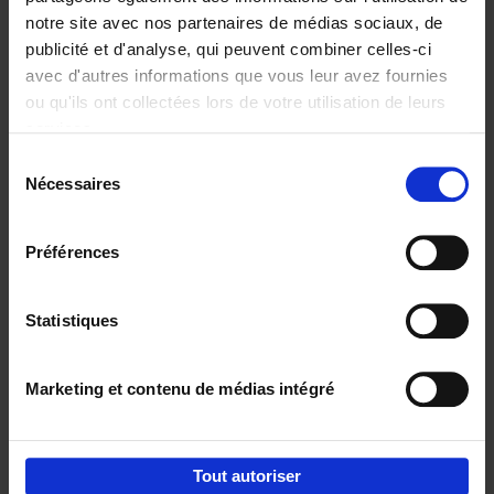
notre site avec nos partenaires de médias sociaux, de
€
37,
50
publicité et d'analyse, qui peuvent combiner celles-ci
avec d'autres informations que vous leur avez fournies
ou qu'ils ont collectées lors de votre utilisation de leurs
services.
Sélection
Nécessaires
du
Ajouter au panier
consentement
Building Bonds = Building
Préférences
Business
(EN)
Jochen Roef
Jozefien De Feyter
Carolien Boom
Couverture souple
2025
200
Statistiques
€
29,
99
Marketing et contenu de médias intégré
Tout autoriser