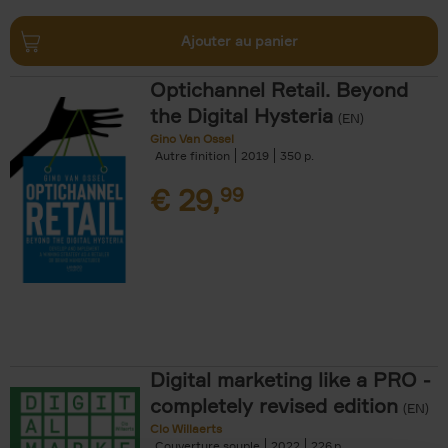
Ajouter au panier
Optichannel Retail. Beyond
the Digital Hysteria
(EN)
Gino Van Ossel
Autre finition
2019
350
€
29,
99
Digital marketing like a PRO -
completely revised edition
(EN)
Clo Willaerts
Couverture souple
2022
226