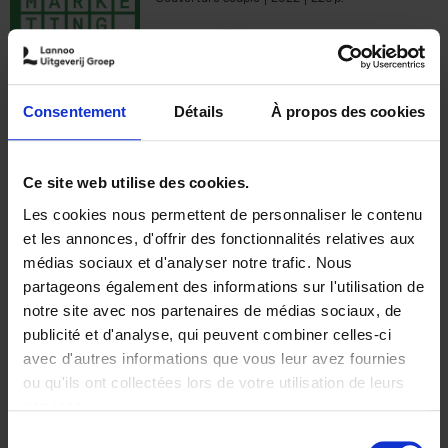
€
35,
50
Consentement
Détails
À propos des cookies
Ajouter au panier
Ce site web utilise des cookies.
Les cookies nous permettent de personnaliser le contenu
The Offer You Can't
et les annonces, d'offrir des fonctionnalités relatives aux
Refuse
(EN)
médias sociaux et d'analyser notre trafic. Nous
Steven Van Belleghem
partageons également des informations sur l'utilisation de
Couverture souple
2020
256
notre site avec nos partenaires de médias sociaux, de
€
37,
50
publicité et d'analyse, qui peuvent combiner celles-ci
avec d'autres informations que vous leur avez fournies
ou qu'ils ont collectées lors de votre utilisation de leurs
services.
Sélection