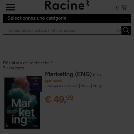
Aller au contenu principal
0
Sélectionnez une catégorie
Résultats de recherche ''
7 résultats
Marketing (ENG)
(EN)
Igor Nowé
Couverture souple
2025
208
€
49,
99