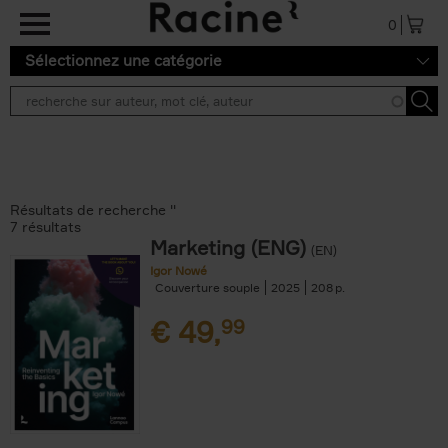
Aller au contenu principal
0
Sélectionnez une catégorie
Résultats de recherche ''
7 résultats
Marketing (ENG)
(EN)
Igor Nowé
Couverture souple
2025
208
€
49,
99