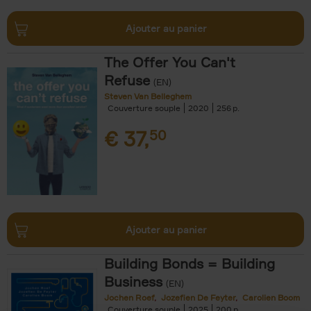
Ajouter au panier
The Offer You Can't
Refuse
(EN)
Steven Van Belleghem
Couverture souple
2020
256
€
37,
50
Ajouter au panier
Building Bonds = Building
Business
(EN)
Jochen Roef
Jozefien De Feyter
Carolien Boom
Couverture souple
2025
200