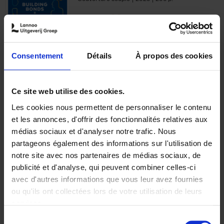
€
29,
99
Consentement
Détails
À propos des cookies
Ajouter au panier
Ce site web utilise des cookies.
Les cookies nous permettent de personnaliser le contenu
Optichannel Retail. Beyond
et les annonces, d'offrir des fonctionnalités relatives aux
the Digital Hysteria
(EN)
médias sociaux et d'analyser notre trafic. Nous
Gino Van Ossel
partageons également des informations sur l'utilisation de
Autre finition
2019
350
notre site avec nos partenaires de médias sociaux, de
€
29,
99
publicité et d'analyse, qui peuvent combiner celles-ci
avec d'autres informations que vous leur avez fournies
ou qu'ils ont collectées lors de votre utilisation de leurs
services.
Sélection