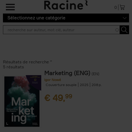
Aller au contenu principal
0
Sélectionnez une catégorie
Résultats de recherche ''
5 résultats
Marketing (ENG)
(EN)
Igor Nowé
Couverture souple
2025
208
€
49,
99