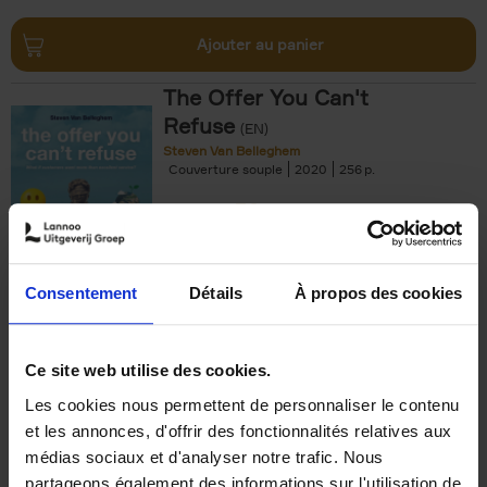
Ajouter au panier
The Offer You Can't
Refuse
(EN)
Steven Van Belleghem
Couverture souple
2020
256
€
37,
50
Consentement
Détails
À propos des cookies
Ajouter au panier
Ce site web utilise des cookies.
Les cookies nous permettent de personnaliser le contenu
Building Bonds = Building
et les annonces, d'offrir des fonctionnalités relatives aux
Business
(EN)
médias sociaux et d'analyser notre trafic. Nous
Jochen Roef
Jozefien De Feyter
Carolien Boom
partageons également des informations sur l'utilisation de
Couverture souple
2025
200