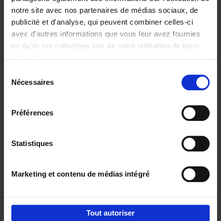
notre site avec nos partenaires de médias sociaux, de
€
29,
99
publicité et d'analyse, qui peuvent combiner celles-ci
avec d'autres informations que vous leur avez fournies
ou qu'ils ont collectées lors de votre utilisation de leurs
services.
Sélection
Nécessaires
du
Ajouter au panier
consentement
Digital marketing like a PRO -
Préférences
completely revised edition
(EN)
Clo Willaerts
Couverture souple
2022
226
Statistiques
€
35,
50
Marketing et contenu de médias intégré
Tout autoriser