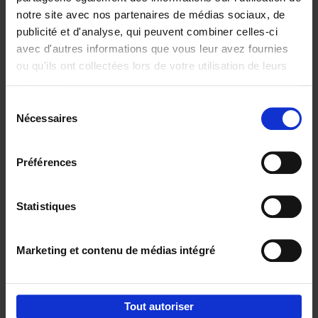
notre site avec nos partenaires de médias sociaux, de
€
29,
99
publicité et d'analyse, qui peuvent combiner celles-ci
avec d'autres informations que vous leur avez fournies
ou qu'ils ont collectées lors de votre utilisation de leurs
services.
Sélection
Nécessaires
du
Ajouter au panier
consentement
Digital marketing like a PRO -
Préférences
completely revised edition
(EN)
Clo Willaerts
Couverture souple
2022
226
Statistiques
€
35,
50
Marketing et contenu de médias intégré
Tout autoriser