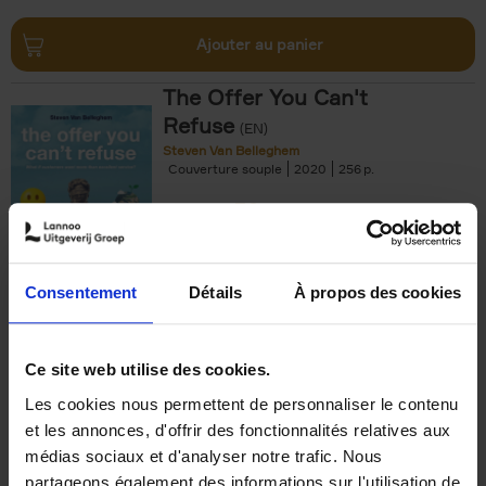
Ajouter au panier
The Offer You Can't
Refuse
(EN)
Steven Van Belleghem
Couverture souple
2020
256
€
37,
50
Consentement
Détails
À propos des cookies
Ajouter au panier
Ce site web utilise des cookies.
Les cookies nous permettent de personnaliser le contenu
Building Bonds = Building
et les annonces, d'offrir des fonctionnalités relatives aux
Business
(EN)
médias sociaux et d'analyser notre trafic. Nous
Jochen Roef
Jozefien De Feyter
Carolien Boom
partageons également des informations sur l'utilisation de
Couverture souple
2025
200