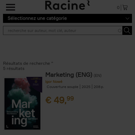
Aller au contenu principal
0
Sélectionnez une catégorie
Résultats de recherche ''
5 résultats
Marketing (ENG)
(EN)
Igor Nowé
Couverture souple
2025
208
€
49,
99