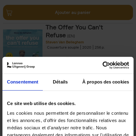
Ajouter au panier
The Offer You Can't
Refuse
(EN)
Steven Van Belleghem
Couverture souple
2020
256
€
37,
50
Consentement
Détails
À propos des cookies
Ajouter au panier
Ce site web utilise des cookies.
Les cookies nous permettent de personnaliser le contenu
Building Bonds = Building
et les annonces, d'offrir des fonctionnalités relatives aux
Business
(EN)
médias sociaux et d'analyser notre trafic. Nous
Jochen Roef
Jozefien De Feyter
Carolien Boom
partageons également des informations sur l'utilisation de
Couverture souple
2025
200