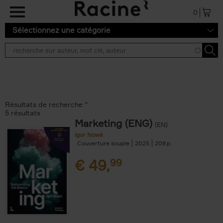
Aller au contenu principal
0
Sélectionnez une catégorie
Résultats de recherche ''
5 résultats
Marketing (ENG)
(EN)
Igor Nowé
Couverture souple
2025
208
€
49,
99