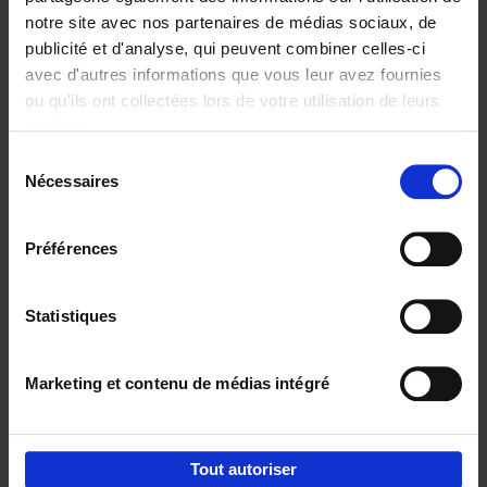
notre site avec nos partenaires de médias sociaux, de
€
29,
99
publicité et d'analyse, qui peuvent combiner celles-ci
avec d'autres informations que vous leur avez fournies
ou qu'ils ont collectées lors de votre utilisation de leurs
services.
Sélection
Nécessaires
du
Ajouter au panier
consentement
Digital marketing like a PRO -
Préférences
completely revised edition
(EN)
Clo Willaerts
Couverture souple
2022
226
Statistiques
€
35,
50
Marketing et contenu de médias intégré
Tout autoriser