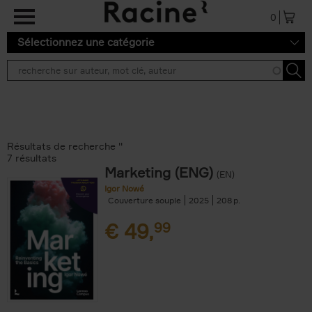
Aller au contenu principal
0
Sélectionnez une catégorie
Résultats de recherche ''
7 résultats
Marketing (ENG)
(EN)
Igor Nowé
Couverture souple
2025
208
€
49,
99