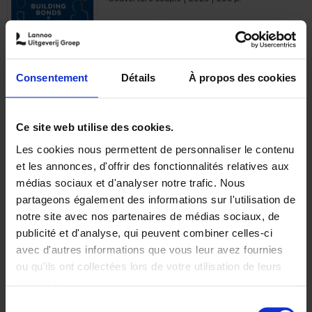
€
29,
99
Consentement
Détails
À propos des cookies
Ajouter au panier
Ce site web utilise des cookies.
Les cookies nous permettent de personnaliser le contenu
Optichannel Retail. Beyond
et les annonces, d'offrir des fonctionnalités relatives aux
the Digital Hysteria
(EN)
médias sociaux et d'analyser notre trafic. Nous
Gino Van Ossel
partageons également des informations sur l'utilisation de
Autre finition
2019
350
notre site avec nos partenaires de médias sociaux, de
€
29,
99
publicité et d'analyse, qui peuvent combiner celles-ci
avec d'autres informations que vous leur avez fournies
ou qu'ils ont collectées lors de votre utilisation de leurs
services.
Sélection