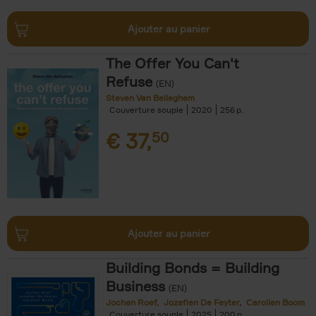
Ajouter au panier
The Offer You Can't
Refuse
(EN)
Steven Van Belleghem
Couverture souple
2020
256
€
37,
50
Ajouter au panier
Building Bonds = Building
Business
(EN)
Jochen Roef
Jozefien De Feyter
Carolien Boom
Couverture souple
2025
200