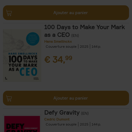
Ajouter au panier
100 Days to Make Your Mark
as a CEO
(EN)
Hans Smellinckx
Couverture souple
2025
144
€
34,
99
Ajouter au panier
Defy Gravity
(EN)
Cedric Dumont
Couverture souple
2025
144