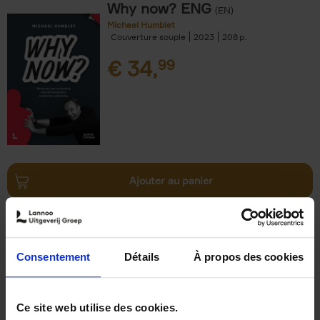
Why now? ENG
(EN)
Michael Humblet
Couverture souple
2023
208
€
34,
99
Ajouter au panier
Trends in the Transformation
Economy
(EN)
Christophe Jauquet
Consentement
Détails
À propos des cookies
Couverture souple
2024
360
€
34,
99
Ce site web utilise des cookies.