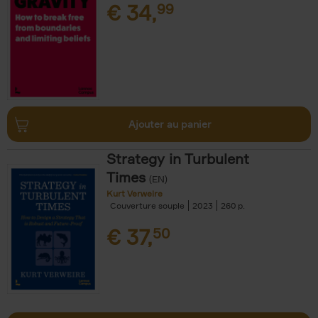
€
34,
99
Ajouter au panier
Strategy in Turbulent
Times
(EN)
Kurt Verweire
Couverture souple
2023
260
€
37,
50