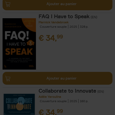
Ajouter au panier
FAQ I Have to Speak
(EN)
Marnick Vandebroek
Couverture souple
2025
328
€
34,
99
Ajouter au panier
Collaborate to Innovate
(EN)
Adèle Yaroulina
Couverture souple
2025
160
€
34,
99