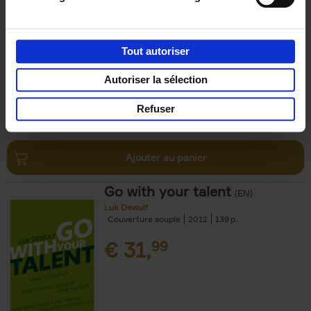
Axel Smits
Bart Van den Bussche
Couverture souple
2024
222
€
37,
50
Tout autoriser
Autoriser la sélection
Refuser
Ajouter au panier
Go with your talent
(EN)
Luk Dewulf
Couverture souple
2012
139
€
31,
99