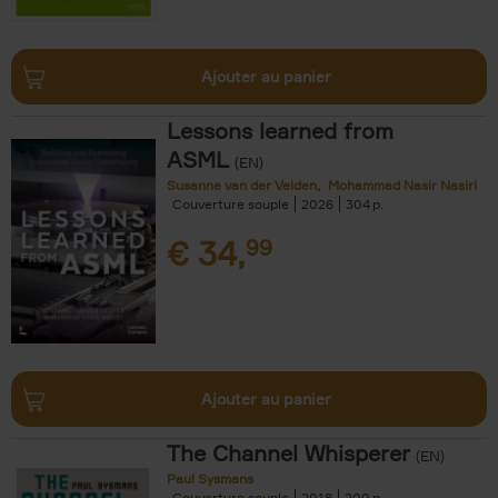
Ajouter au panier
Lessons learned from
ASML
(EN)
Susanne van der Velden
Mohammad Nasir Nasiri
Couverture souple
2026
304
€
34,
99
Ajouter au panier
The Channel Whisperer
(EN)
Paul Sysmans
Couverture souple
2018
200