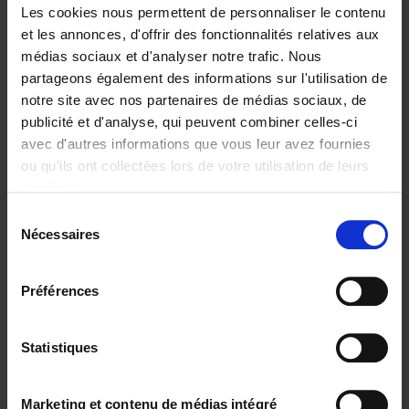
Les cookies nous permettent de personnaliser le contenu
et les annonces, d'offrir des fonctionnalités relatives aux
médias sociaux et d'analyser notre trafic. Nous
partageons également des informations sur l'utilisation de
Ajouter au panier
notre site avec nos partenaires de médias sociaux, de
publicité et d'analyse, qui peuvent combiner celles-ci
Operating With Positive
avec d'autres informations que vous leur avez fournies
Impact
(EN)
ou qu'ils ont collectées lors de votre utilisation de leurs
Axel Smits
Jochen Vincke
services.
Couverture souple
2023
214
Sélection
€
34,
99
Nécessaires
du
consentement
Préférences
Statistiques
Ajouter au panier
Reward
(EN)
Marketing et contenu de médias intégré