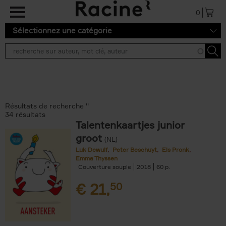
Aller au contenu principal
0
Sélectionnez une catégorie
Résultats de recherche ''
34 résultats
Talentenkaartjes junior
groot
(NL)
Luk Dewulf
Peter Beschuyt
Els Pronk
Emma Thyssen
Couverture souple
2018
60
€
21,
50