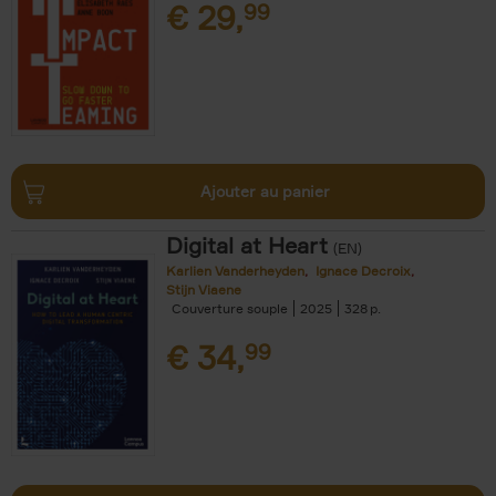
€
29,
99
Ajouter au panier
Digital at Heart
(EN)
Karlien Vanderheyden
Ignace Decroix
Stijn Viaene
Couverture souple
2025
328
€
34,
99