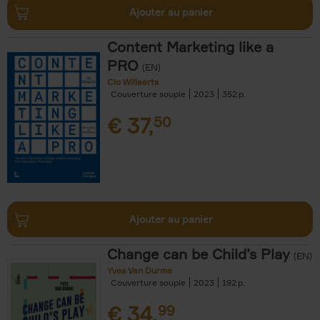
Ajouter au panier
Content Marketing like a
PRO
(EN)
Clo Willaerts
Couverture souple
2023
352
€
37,
50
Ajouter au panier
Change can be Child’s Play
(EN)
Yves Van Durme
Couverture souple
2023
192
€
34,
99