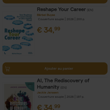
Reshape Your Career
(EN)
Bärbel Buyse
Couverture souple
2026
200
€
34,
99
Ajouter au panier
AI, The Rediscovery of
Humanity
(EN)
Jackie Janssen
Couverture souple
2026
197
€
34,
99