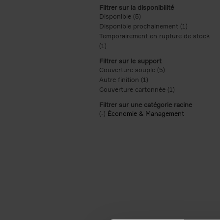
Filtrer sur la disponibilité
Disponible (5)
Apply Disponible filter
Disponible prochainement (1)
Apply Disp
Temporairement en rupture de stock
(1)
Apply Temporairement en rupture de s
Filtrer sur le support
Couverture souple (5)
Apply Couverture s
Autre finition (1)
Apply Autre finition filt
Couverture cartonnée (1)
Apply Couvertu
Filtrer sur une catégorie racine
(-)
Remove Économie & Management filt
Économie & Management