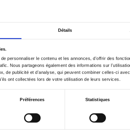
The Offer You Can't Refuse
(EN
What if customers ask for more than an exc
service?
Détails
Steven Van Belleghem
Couverture souple
2020
256
ies.
e personnaliser le contenu et les annonces, d'offrir des fonctio
rafic. Nous partageons également des informations sur l'utilisati
, de publicité et d'analyse, qui peuvent combiner celles-ci avec
Building Bonds = Building Bus
ils ont collectées lors de votre utilisation de leurs services.
How to win buyers’ trust in a turbulent digi
Jochen Roef
Jozefien De Feyter
Carolien Boom
Couverture souple
2025
200
Préférences
Statistiques