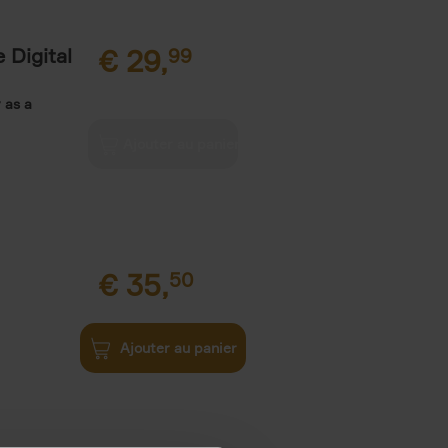
 Digital
€
29,
99
 as a
€
35,
50
Ajouter au panier