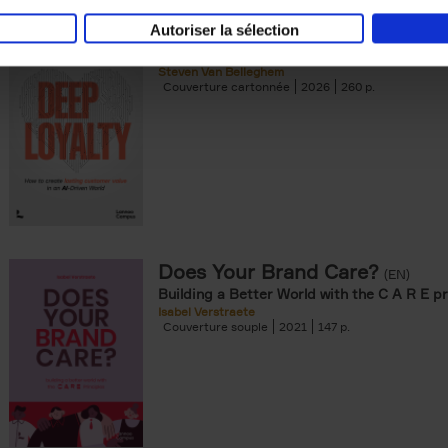
Autoriser la sélection
Deep Loyalty (ENG)
(EN)
Steven Van Belleghem
Couverture cartonnée
2026
260
Does Your Brand Care?
(EN)
Building a Better World with the C A R E pr
Isabel Verstraete
Couverture souple
2021
147