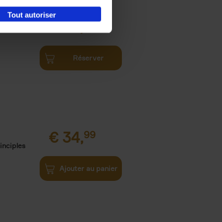
Tout autoriser
€
34,
99
Réserver
€
34,
99
inciples
Ajouter au panier