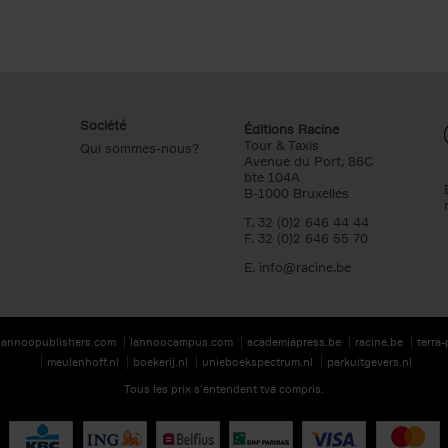
Société
Éditions Racine
Tour & Taxis
Qui sommes-nous?
Avenue du Port, 86C
bte 104A
B-1000 Bruxelles
T. 32 (0)2 646 44 44
F. 32 (0)2 646 55 70
E.
info@racine.be
lannoopublishers.com
lannoocampus.com
academiapress.be
racine.be
terra
meulenhoff.nl
boekerij.nl
unieboekspectrum.nl
parkuitgevers.nl
Tous les prix s’entendent tva compris.