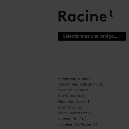
Aller au contenu principal
Sélectionnez une catégorie
Filtrer sur l'auteur
Steven Van Belleghem (2)
Apply Steven V
Carolien Boom (1)
Apply Carolien Boom fi
Clo Willaerts (1)
Apply Clo Willaerts filter
Gino Van Ossel (1)
Apply Gino Van Ossel 
Igor Nowé (1)
Apply Igor Nowé filter
Isabel Verstraete (1)
Apply Isabel Verstrae
Jochen Roef (1)
Apply Jochen Roef filte
Jozefien De Feyter (1)
Apply Jozefien De 