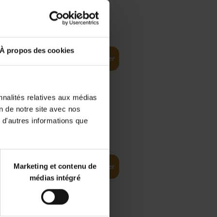
€
37,
50
)
ellent
À propos des cookies
Ajouter au panier
nnalités relatives aux médias
on de notre site avec nos
 d'autres informations que
iness
€
29,
99
(EN)
tal world
Marketing et contenu de
Ajouter au panier
médias intégré