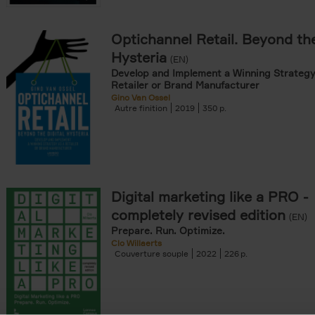
Optichannel Retail. Beyond the
onible prochainement filter
Hysteria
(EN)
tock filter
Develop and Implement a Winning Strategy
Retailer or Brand Manufacturer
Gino Van Ossel
ouple filter
Autre finition
2019
350
er
re cartonnée filter
er
Digital marketing like a PRO -
completely revised edition
(EN)
Prepare. Run. Optimize.
Clo Willaerts
Couverture souple
2022
226