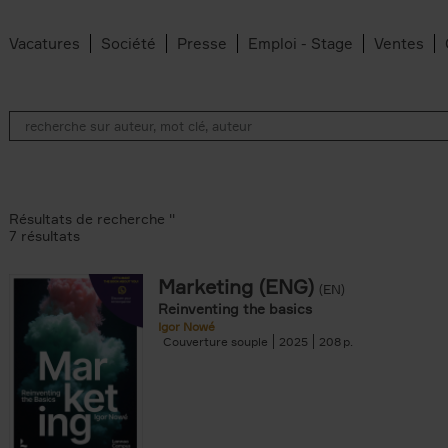
Vacatures
Société
Presse
Emploi - Stage
Ventes
Résultats de recherche ''
7 résultats
Marketing (ENG)
(EN)
an Belleghem filter
Reinventing the basics
lter
Igor Nowé
Couverture souple
2025
208
filter
te filter
r
Feyter filter