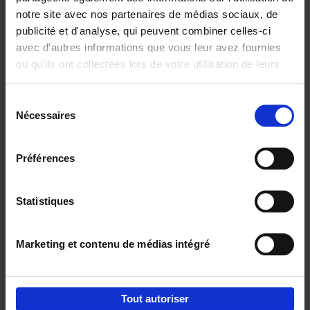
notre site avec nos partenaires de médias sociaux, de
€
29,
99
publicité et d'analyse, qui peuvent combiner celles-ci
avec d'autres informations que vous leur avez fournies
ou qu'ils ont collectées lors de votre utilisation de leurs
services.
Sélection
Nécessaires
du
Ajouter au panier
consentement
Digital marketing like a PRO -
Préférences
completely revised edition
(EN)
Clo Willaerts
Couverture souple
2022
226
Statistiques
€
35,
50
Marketing et contenu de médias intégré
Tout autoriser