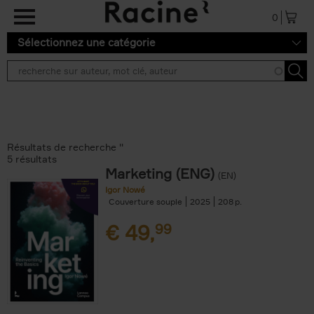
Aller au contenu principal
0
Sélectionnez une catégorie
Résultats de recherche ''
5 résultats
Marketing (ENG)
(EN)
Igor Nowé
Couverture souple
2025
208
€
49,
99