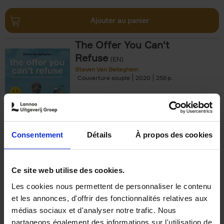
Ajouter au panier
The Offer You Can't
Refuse
(EN)
Steven Van Belleghem
Couverture souple
2020
256
€
37,
50
Consentement
Détails
À propos des cookies
Ajouter au panier
Ce site web utilise des cookies.
Les cookies nous permettent de personnaliser le contenu
Building Bonds = Building
et les annonces, d'offrir des fonctionnalités relatives aux
Business
(EN)
médias sociaux et d'analyser notre trafic. Nous
Jochen Roef
Jozefien De Feyter
Carolien Boom
partageons également des informations sur l'utilisation de
Couverture souple
2025
200