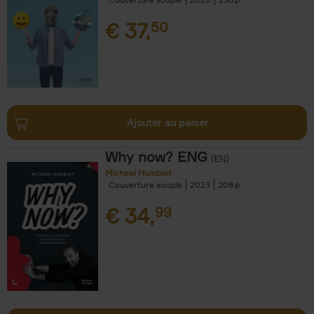
€
37,
50
Ajouter au panier
Why now? ENG
(EN)
Michael Humblet
Couverture souple
2023
208
€
34,
99