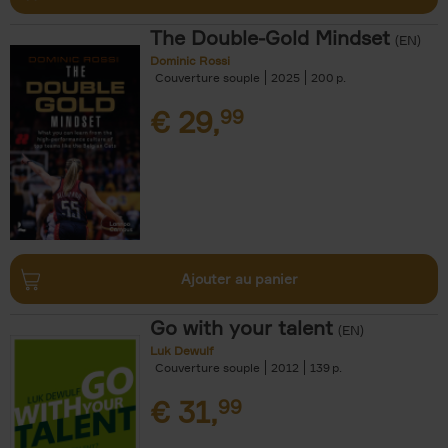
The Double-Gold Mindset
(EN)
Dominic Rossi
Couverture souple
2025
200
€
29,
99
Ajouter au panier
Go with your talent
(EN)
Luk Dewulf
Couverture souple
2012
139
€
31,
99