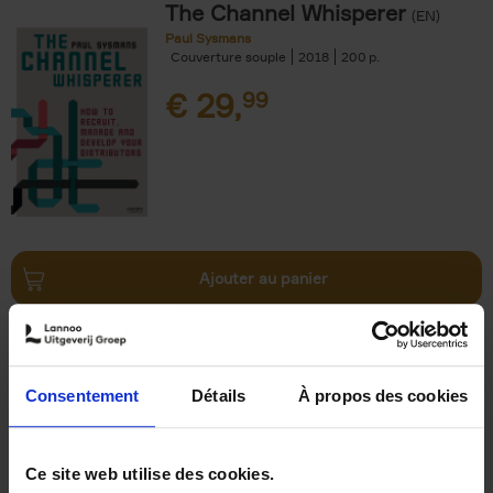
The Channel Whisperer
(EN)
Paul Sysmans
Couverture souple
2018
200
€
29,
99
Ajouter au panier
Digital marketing like a PRO -
completely revised edition
(EN)
Clo Willaerts
Consentement
Détails
À propos des cookies
Couverture souple
2022
226
€
35,
50
Ce site web utilise des cookies.