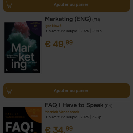
Ajouter au panier
Marketing (ENG)
(EN)
Igor Nowé
Couverture souple
2025
208
€
49,
99
Ajouter au panier
FAQ I Have to Speak
(EN)
Marnick Vandebroek
Couverture souple
2025
328
€
34,
99