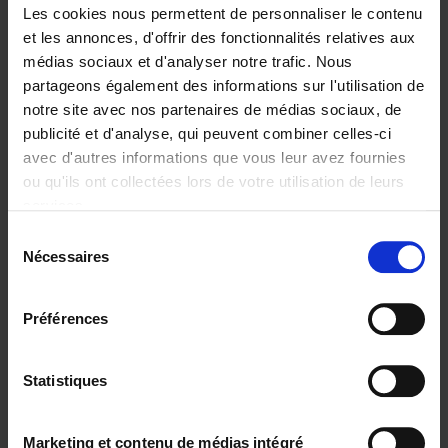
Les cookies nous permettent de personnaliser le contenu
et les annonces, d'offrir des fonctionnalités relatives aux
médias sociaux et d'analyser notre trafic. Nous
partageons également des informations sur l'utilisation de
Ajouter au panier
notre site avec nos partenaires de médias sociaux, de
publicité et d'analyse, qui peuvent combiner celles-ci
The Big Book of Retail
avec d'autres informations que vous leur avez fournies
Design
(EN)
ou qu'ils ont collectées lors de votre utilisation de leurs
Katelijn Quartier
services.
Couverture souple
2023
288
Sélection
€
37,
50
Nécessaires
du
consentement
Préférences
Statistiques
Ajouter au panier
100 Days to Make Your Mark
Marketing et contenu de médias intégré