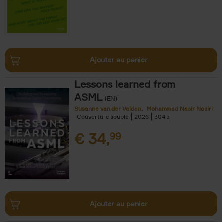
Ajouter au panier
Lessons learned from
ASML
(EN)
Susanne van der Velden
Mohammad Nasir Nasiri
Couverture souple
2026
304
€
34,
99
Ajouter au panier