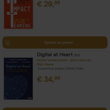
€
29,
99
Ajouter au panier
Digital at Heart
(EN)
Karlien Vanderheyden
Ignace Decroix
Stijn Viaene
Couverture souple
2025
328
€
34,
99