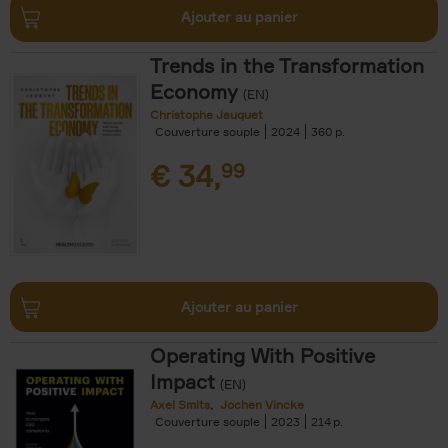
Ajouter au panier
Trends in the Transformation
Economy
(EN)
Christophe Jauquet
Couverture souple
2024
360
€
34,
99
Ajouter au panier
Operating With Positive
Impact
(EN)
Axel Smits
Jochen Vincke
Couverture souple
2023
214