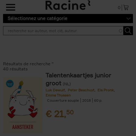
Aller au contenu principal
0
Sélectionnez une catégorie
Résultats de recherche ''
40 résultats
Talentenkaartjes junior
groot
(NL)
Luk Dewulf
Peter Beschuyt
Els Pronk
Emma Thyssen
Couverture souple
2018
60
€
21,
50