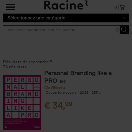
Aller au contenu principal
0
Sélectionnez une catégorie
Résultats de recherche ''
38 résultats
Personal Branding like a
PRO
(EN)
Clo Willaerts
Couverture souple
2026
253
€
34,
99