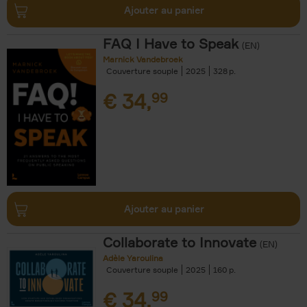
Ajouter au panier
FAQ I Have to Speak
(EN)
Marnick Vandebroek
Couverture souple
2025
328
€
34,
99
Ajouter au panier
Collaborate to Innovate
(EN)
Adèle Yaroulina
Couverture souple
2025
160
€
34,
99