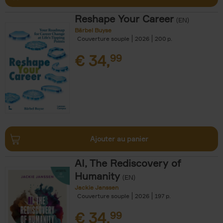
Reshape Your Career
(EN)
Bärbel Buyse
Couverture souple
2026
200
€
34,
99
Ajouter au panier
AI, The Rediscovery of
Humanity
(EN)
Jackie Janssen
Couverture souple
2026
197
€
34,
99