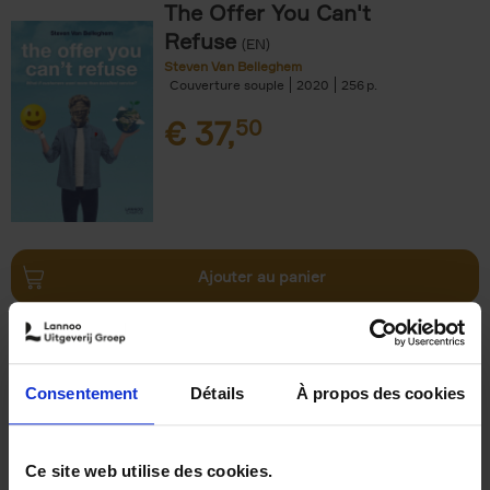
The Offer You Can't
Refuse
(EN)
Steven Van Belleghem
Couverture souple
2020
256
€
37,
50
Ajouter au panier
Why now? ENG
(EN)
Michael Humblet
Couverture souple
2023
208
Consentement
Détails
À propos des cookies
€
34,
99
Ce site web utilise des cookies.