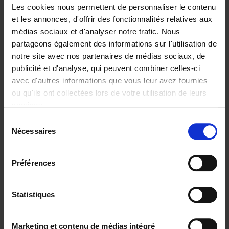
Les cookies nous permettent de personnaliser le contenu
et les annonces, d'offrir des fonctionnalités relatives aux
médias sociaux et d'analyser notre trafic. Nous
partageons également des informations sur l'utilisation de
Ajouter au panier
notre site avec nos partenaires de médias sociaux, de
publicité et d'analyse, qui peuvent combiner celles-ci
Trends in the Transformation
avec d'autres informations que vous leur avez fournies
Economy
(EN)
ou qu'ils ont collectées lors de votre utilisation de leurs
Christophe Jauquet
services.
Couverture souple
2024
360
Sélection
€
34,
99
Nécessaires
du
consentement
Préférences
Statistiques
Ajouter au panier
Operating With Positive
Marketing et contenu de médias intégré