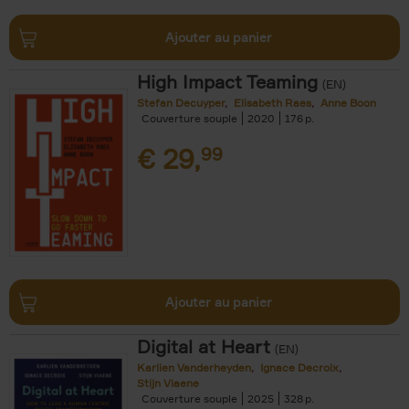
Ajouter au panier
High Impact Teaming
(EN)
Stefan Decuyper
Elisabeth Raes
Anne Boon
Couverture souple
2020
176
€
29,
99
Ajouter au panier
Digital at Heart
(EN)
Karlien Vanderheyden
Ignace Decroix
Stijn Viaene
Couverture souple
2025
328