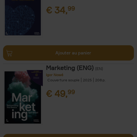
€
34,
99
Ajouter au panier
Marketing (ENG)
(EN)
Igor Nowé
Couverture souple
2025
208
€
49,
99