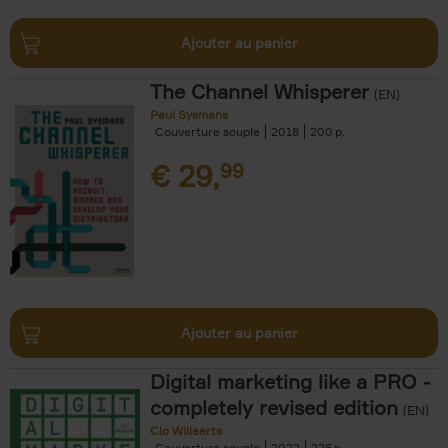
Ajouter au panier
The Channel Whisperer
(EN)
Paul Sysmans
Couverture souple
2018
200
€
29,
99
Ajouter au panier
Digital marketing like a PRO -
completely revised edition
(EN)
Clo Willaerts
Couverture souple
2022
226