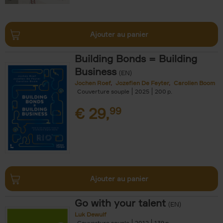
Ajouter au panier
Building Bonds = Building
Business
(EN)
Jochen Roef
Jozefien De Feyter
Carolien Boom
Couverture souple
2025
200
€
29,
99
Ajouter au panier
Go with your talent
(EN)
Luk Dewulf
Couverture souple
2012
139