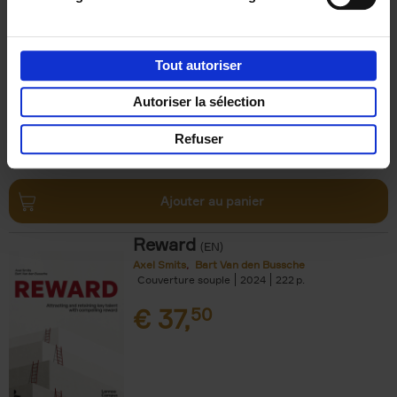
Impact
(EN)
Axel Smits
Jochen Vincke
Couverture souple
2023
214
Tout autoriser
€
34,
99
Autoriser la sélection
Refuser
Ajouter au panier
Reward
(EN)
Axel Smits
Bart Van den Bussche
Couverture souple
2024
222
€
37,
50