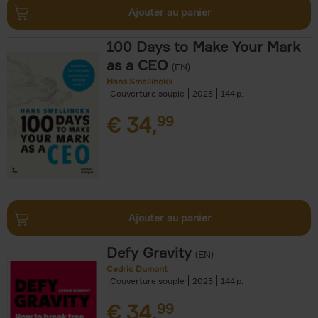
Ajouter au panier
100 Days to Make Your Mark
as a CEO
(EN)
Hans Smellinckx
Couverture souple
2025
144
€
34,
99
Ajouter au panier
Defy Gravity
(EN)
Cedric Dumont
Couverture souple
2025
144
€
34,
99