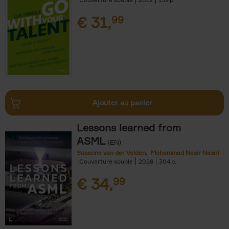
€
31,
99
Ajouter au panier
Lessons learned from
ASML
(EN)
Susanne van der Velden
Mohammad Nasir Nasiri
Couverture souple
2026
304
€
34,
99