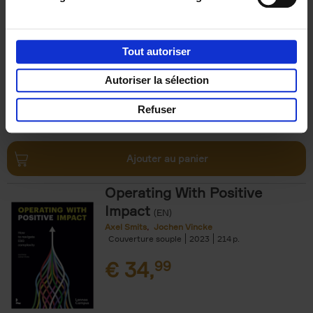
Economy
(EN)
Christophe Jauquet
Couverture souple
2024
360
Tout autoriser
€
34,
99
Autoriser la sélection
Refuser
Ajouter au panier
Operating With Positive
Impact
(EN)
Axel Smits
Jochen Vincke
Couverture souple
2023
214
€
34,
99