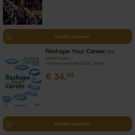
Ajouter au panier
Reshape Your Career
(EN)
Bärbel Buyse
Couverture souple
2026
200
€
34,
99
Ajouter au panier