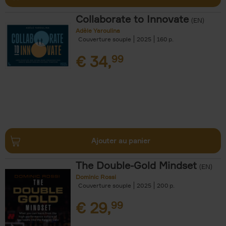
Collaborate to Innovate
(EN)
Adèle Yaroulina
Couverture souple
2025
160
€
34,
99
Ajouter au panier
The Double-Gold Mindset
(EN)
Dominic Rossi
Couverture souple
2025
200
€
29,
99