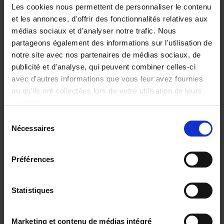
Les cookies nous permettent de personnaliser le contenu
et les annonces, d'offrir des fonctionnalités relatives aux
médias sociaux et d'analyser notre trafic. Nous
partageons également des informations sur l'utilisation de
Ajouter au panier
notre site avec nos partenaires de médias sociaux, de
publicité et d'analyse, qui peuvent combiner celles-ci
Why now? ENG
(EN)
avec d'autres informations que vous leur avez fournies
Michael Humblet
ou qu'ils ont collectées lors de votre utilisation de leurs
Couverture souple
2023
208
services.
€
34,
99
Sélection
Nécessaires
du
consentement
Préférences
Statistiques
Ajouter au panier
Trends in the Transformation
Marketing et contenu de médias intégré