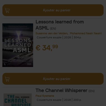
Ajouter au panier
Lessons learned from
ASML
(EN)
Susanne van der Velden
Mohammad Nasir Nasiri
Couverture souple
2026
304
€
34,
99
Ajouter au panier
The Channel Whisperer
(EN)
Paul Sysmans
Couverture souple
2018
200