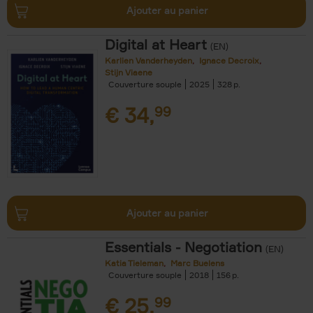
Ajouter au panier
Digital at Heart
(EN)
Karlien Vanderheyden
Ignace Decroix
Stijn Viaene
Couverture souple
2025
328
€
34,
99
Ajouter au panier
Essentials - Negotiation
(EN)
Katia Tieleman
Marc Buelens
Couverture souple
2018
156
€
25,
99