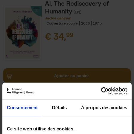
AI, The Rediscovery of
Humanity
(EN)
Jackie Janssen
Couverture souple
2026
197
€
34,
99
Ajouter au panier
The Digital Leadership
Practice Test
(EN)
Stijn Viaene
Consentement
Détails
À propos des cookies
Couverture souple
2026
159
€
34,
99
Ce site web utilise des cookies.