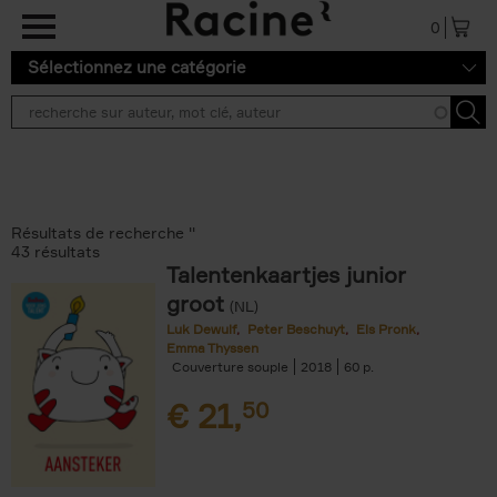
Aller au contenu principal
0
Sélectionnez une catégorie
Résultats de recherche ''
43 résultats
Talentenkaartjes junior
groot
(NL)
Luk Dewulf
Peter Beschuyt
Els Pronk
Emma Thyssen
Couverture souple
2018
60
€
21,
50