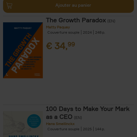
Ajouter au panier
The Growth Paradox
(EN)
Matty Paquay
Couverture souple
2024
248
€
34,
99
100 Days to Make Your Mark
as a CEO
(EN)
Hans Smellinckx
Couverture souple
2025
144