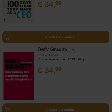
€
34,
99
Ajouter au panier
Defy Gravity
(EN)
Cedric Dumont
Couverture souple
2025
144
€
34,
99
Ajouter au panier