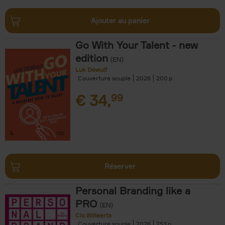
Ajouter au panier
Go With Your Talent - new
edition
(EN)
Luk Dewulf
Couverture souple
2026
200
€
34,
99
Réserver
Personal Branding like a
PRO
(EN)
Clo Willaerts
Couverture souple
2026
253