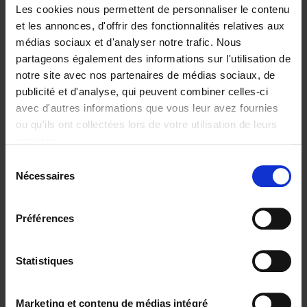
Les cookies nous permettent de personnaliser le contenu
et les annonces, d'offrir des fonctionnalités relatives aux
médias sociaux et d'analyser notre trafic. Nous
partageons également des informations sur l'utilisation de
Ajouter au panier
notre site avec nos partenaires de médias sociaux, de
publicité et d'analyse, qui peuvent combiner celles-ci
The Offer You Can't
avec d'autres informations que vous leur avez fournies
Refuse
(EN)
ou qu'ils ont collectées lors de votre utilisation de leurs
Steven Van Belleghem
services.
Couverture souple
2020
256
Sélection
€
37,
50
Nécessaires
du
consentement
Préférences
Statistiques
Ajouter au panier
Why now? ENG
(EN)
Marketing et contenu de médias intégré