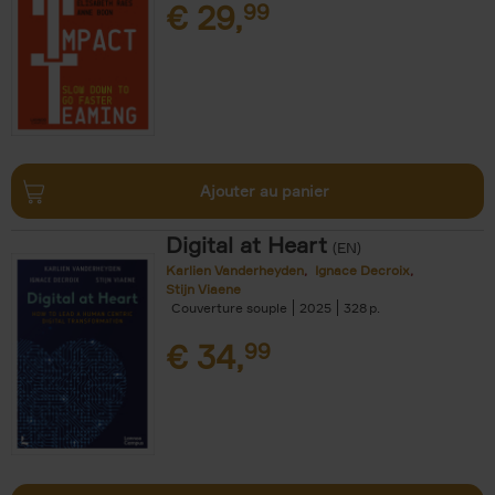
€
29,
99
Ajouter au panier
Digital at Heart
(EN)
Karlien Vanderheyden
Ignace Decroix
Stijn Viaene
Couverture souple
2025
328
€
34,
99