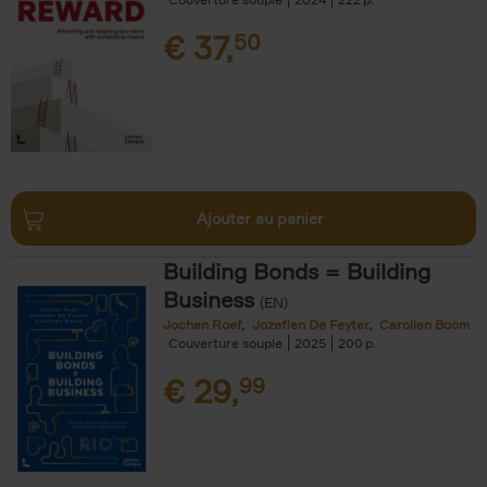
€
37,
50
Ajouter au panier
Building Bonds = Building
Business
(EN)
Jochen Roef
Jozefien De Feyter
Carolien Boom
Couverture souple
2025
200
€
29,
99