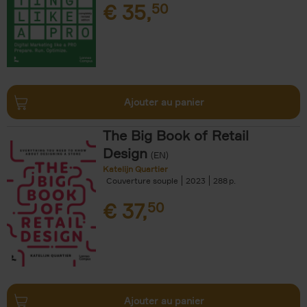
€
35,
50
Ajouter au panier
The Big Book of Retail
Design
(EN)
Katelijn Quartier
Couverture souple
2023
288
€
37,
50
Ajouter au panier