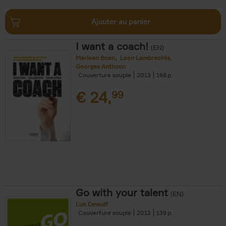
Ajouter au panier
I want a coach!
(EN)
Marleen Boen
Leen Lambrechts
Georges Anthoon
Couverture souple
2013
168
€
24,
99
Go with your talent
(EN)
Luk Dewulf
Couverture souple
2012
139