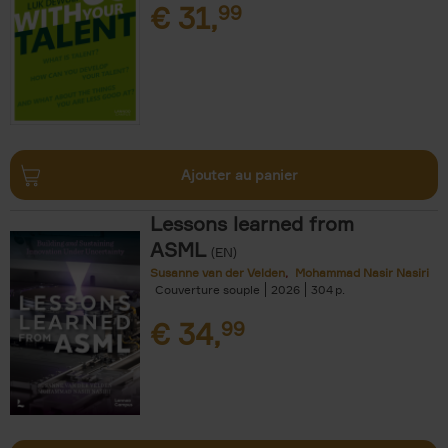
€
31,
99
Ajouter au panier
Lessons learned from
ASML
(EN)
Susanne van der Velden
Mohammad Nasir Nasiri
Couverture souple
2026
304
€
34,
99