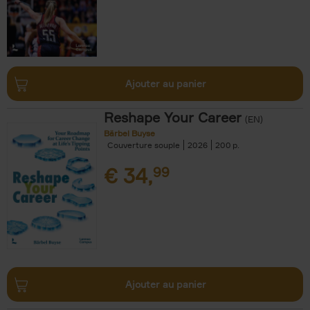
Ajouter au panier
Reshape Your Career
(EN)
Bärbel Buyse
Couverture souple
2026
200
€
34,
99
Ajouter au panier