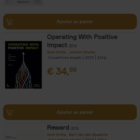
Ajouter au panier
Operating With Positive
Impact
(EN)
Axel Smits
Jochen Vincke
Couverture souple
2023
214
€
34,
99
Ajouter au panier
Reward
(EN)
Axel Smits
Bart Van den Bussche
Couverture souple
2024
222