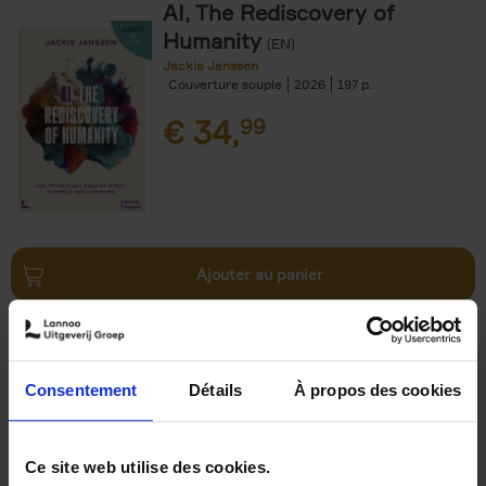
AI, The Rediscovery of
Humanity
(EN)
Jackie Janssen
Couverture souple
2026
197
€
34,
99
Ajouter au panier
The Digital Leadership
Practice Test
(EN)
Stijn Viaene
Consentement
Détails
À propos des cookies
Couverture souple
2026
159
€
34,
99
Ce site web utilise des cookies.