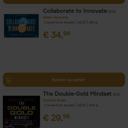
Collaborate to Innovate
(EN)
Adèle Yaroulina
Couverture souple
2025
160
€
34,
99
Ajouter au panier
The Double-Gold Mindset
(EN)
Dominic Rossi
Couverture souple
2025
200
€
29,
99