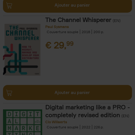
Ajouter au panier
The Channel Whisperer
(EN)
Paul Sysmans
Couverture souple
2018
200
€
29,
99
Ajouter au panier
Digital marketing like a PRO -
completely revised edition
(EN)
Clo Willaerts
Couverture souple
2022
226