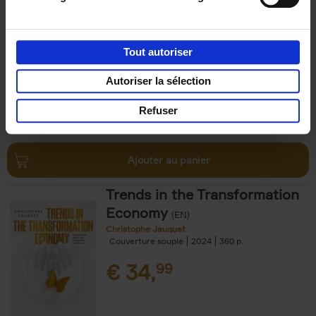
Michael Humblet
Couverture souple
2023
208
€
34,
99
Tout autoriser
Autoriser la sélection
Refuser
Ajouter au panier
Trends in the Transformation
Economy
(EN)
Christophe Jauquet
Couverture souple
2024
360
€
34,
99