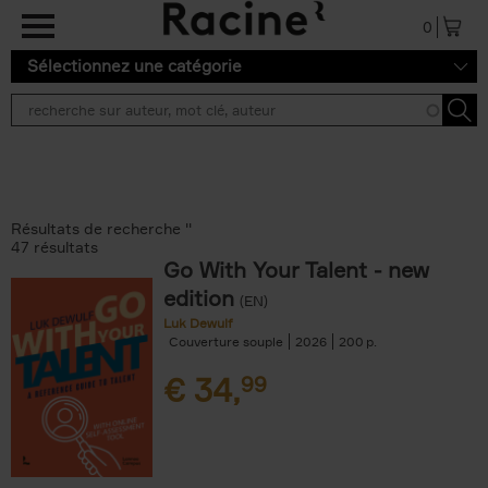
Aller au contenu principal
0
Sélectionnez une catégorie
Résultats de recherche ''
47 résultats
Go With Your Talent - new
edition
(EN)
Luk Dewulf
Couverture souple
2026
200
€
34,
99