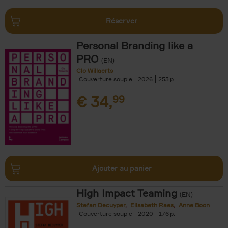
Réserver
Personal Branding like a
PRO
(EN)
Clo Willaerts
Couverture souple
2026
253
€
34,
99
Ajouter au panier
High Impact Teaming
(EN)
Stefan Decuyper
Elisabeth Raes
Anne Boon
Couverture souple
2020
176