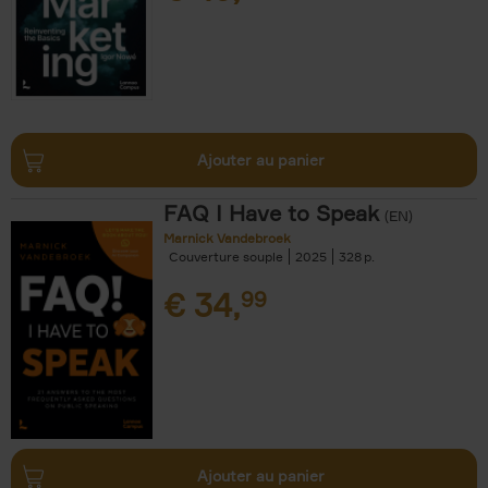
Ajouter au panier
FAQ I Have to Speak
(EN)
Marnick Vandebroek
Couverture souple
2025
328
€
34,
99
Ajouter au panier