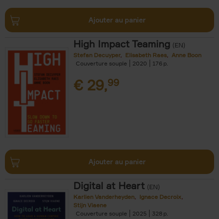
Ajouter au panier
High Impact Teaming
(EN)
Stefan Decuyper
Elisabeth Raes
Anne Boon
Couverture souple
2020
176
€
29,
99
Ajouter au panier
Digital at Heart
(EN)
Karlien Vanderheyden
Ignace Decroix
Stijn Viaene
Couverture souple
2025
328