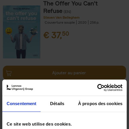
The Offer You Can't
Refuse
(EN)
Steven Van Belleghem
Couverture souple
2020
256
€
37,
50
Ajouter au panier
Why now? ENG
(EN)
Michael Humblet
Couverture souple
2023
208
Consentement
Détails
À propos des cookies
€
34,
99
Ce site web utilise des cookies.