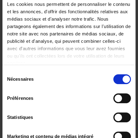
Les cookies nous permettent de personnaliser le contenu
et les annonces, d'offrir des fonctionnalités relatives aux
médias sociaux et d'analyser notre trafic. Nous
partageons également des informations sur l'utilisation de
Ajouter au panier
notre site avec nos partenaires de médias sociaux, de
publicité et d'analyse, qui peuvent combiner celles-ci
Trends in the Transformation
avec d'autres informations que vous leur avez fournies
Economy
(EN)
ou qu'ils ont collectées lors de votre utilisation de leurs
Christophe Jauquet
services.
Couverture souple
2024
360
Sélection
€
34,
99
Nécessaires
du
consentement
Préférences
Statistiques
Ajouter au panier
Operating With Positive
Marketing et contenu de médias intégré