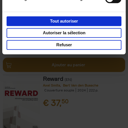
Impact
(EN)
Axel Smits
Jochen Vincke
Couverture souple
2023
214
Tout autoriser
€
34,
99
Autoriser la sélection
Refuser
Ajouter au panier
Reward
(EN)
Axel Smits
Bart Van den Bussche
Couverture souple
2024
222
€
37,
50