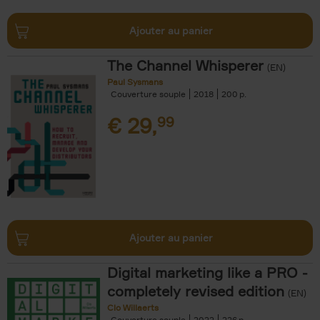
Ajouter au panier
The Channel Whisperer
(EN)
Paul Sysmans
Couverture souple
2018
200
€
29,
99
Ajouter au panier
Digital marketing like a PRO -
completely revised edition
(EN)
Clo Willaerts
Couverture souple
2022
226