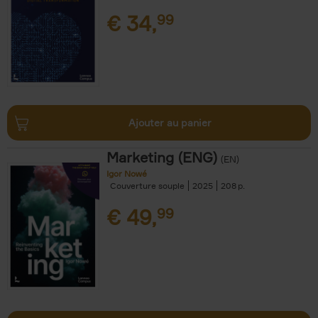
€
34,
99
Ajouter au panier
Marketing (ENG)
(EN)
Igor Nowé
Couverture souple
2025
208
€
49,
99