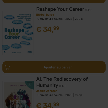
Reshape Your Career
(EN)
Bärbel Buyse
Couverture souple
2026
200
€
34,
99
Ajouter au panier
AI, The Rediscovery of
Humanity
(EN)
Jackie Janssen
Couverture souple
2026
197
€
34,
99