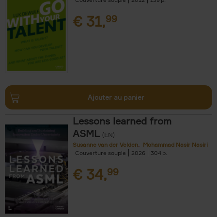
€
31,
99
Ajouter au panier
Lessons learned from
ASML
(EN)
Susanne van der Velden
Mohammad Nasir Nasiri
Couverture souple
2026
304
€
34,
99