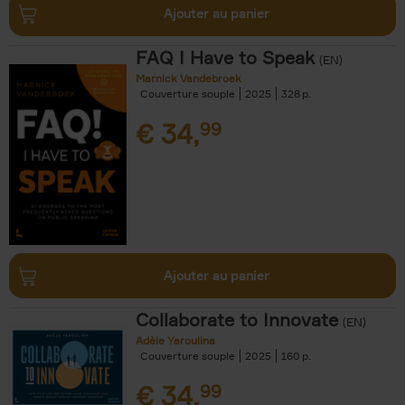
Ajouter au panier
FAQ I Have to Speak
(EN)
Marnick Vandebroek
Couverture souple
2025
328
€
34,
99
Ajouter au panier
Collaborate to Innovate
(EN)
Adèle Yaroulina
Couverture souple
2025
160
€
34,
99