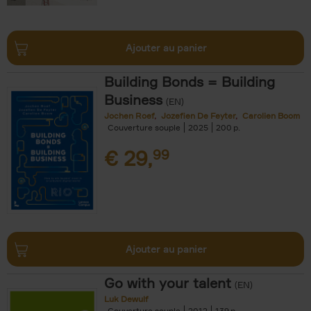
Ajouter au panier
Building Bonds = Building
Business
(EN)
Jochen Roef
Jozefien De Feyter
Carolien Boom
Couverture souple
2025
200
€
29,
99
Ajouter au panier
Go with your talent
(EN)
Luk Dewulf
Couverture souple
2012
139