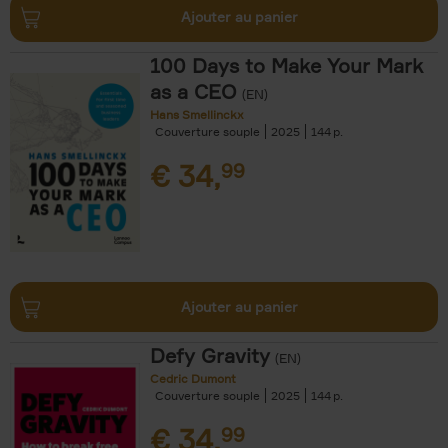
Ajouter au panier
100 Days to Make Your Mark
as a CEO
(EN)
Hans Smellinckx
Couverture souple
2025
144
€
34,
99
Ajouter au panier
Defy Gravity
(EN)
Cedric Dumont
Couverture souple
2025
144
€
34,
99