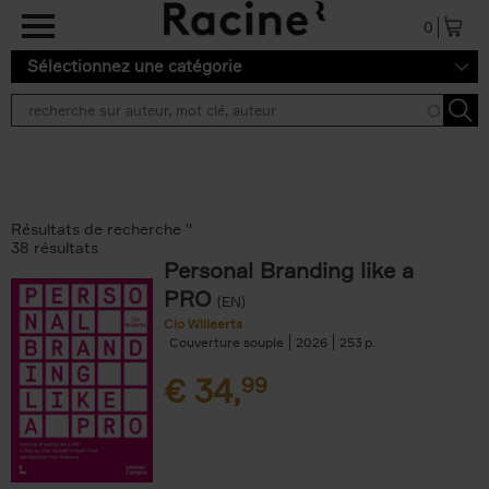
Aller au contenu principal
0
Sélectionnez une catégorie
Résultats de recherche ''
38 résultats
Personal Branding like a
PRO
(EN)
Clo Willaerts
Couverture souple
2026
253
€
34,
99